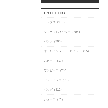
CATEGORY
トップス（970）
ジャケット/アウター（205）
パンツ（206）
オールインワン・サロペット（55）
スカート（137）
ワンピース（204）
セットアップ（78）
バッグ（312）
シューズ（73）