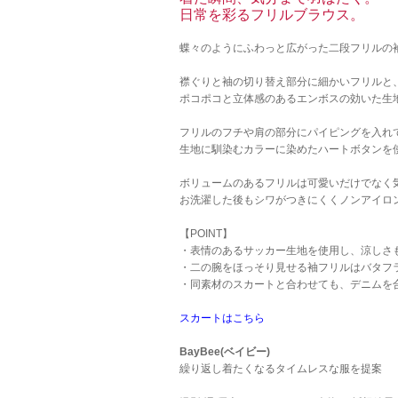
日常を彩るフリルブラウス。
蝶々のようにふわっと広がった二段フリルの
襟ぐりと袖の切り替え部分に細かいフリルと
ポコポコと立体感のあるエンボスの効いた生
フリルのフチや肩の部分にパイピングを入れ
生地に馴染むカラーに染めたハートボタンを
ボリュームのあるフリルは可愛いだけでなく
お洗濯した後もシワがつきにくくノンアイロ
【POINT】
・表情のあるサッカー生地を使用し、涼しさ
・二の腕をほっそり見せる袖フリルはバタフ
・同素材のスカートと合わせても、デニムを
スカートはこちら
BayBee(ベイビー)
繰り返し着たくなるタイムレスな服を提案