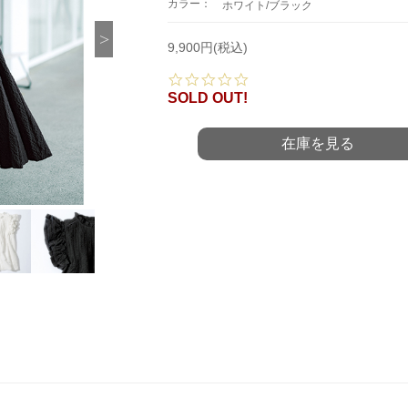
カラー：
ホワイト/ブラック
9,900円(税込)
0.
0
SOLD OUT!
s
t
a
在庫を見る
r
r
a
t
i
n
g