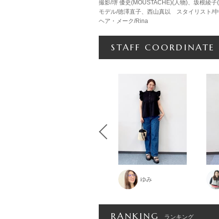
撮影/堺 優史(MOUSTACHE)(人物)、坂根綾子
モデル/徳澤直子、西山真以 スタイリスト
ヘア・メーク/Rina
STAFF COORDINATE
naomi
ゆみ
RANKING
ランキング