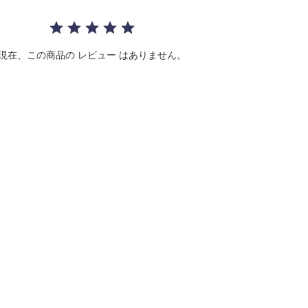
r
r
a
t
i
現在、この商品の レビュー はありません。
n
g