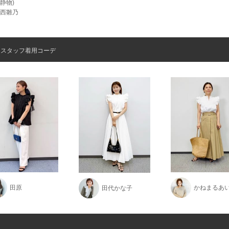
(静物)
/中西雛乃
スタッフ着用コーデ
田原
かねまるあ
田代かな子