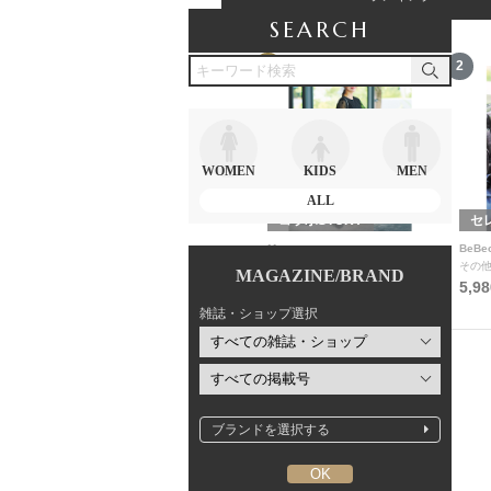
SEARCH
12
1
2
WOMEN
KIDS
MEN
ALL
セレクトSTORY
コラボSTORY
セ
moka
Myu
BeBe
ジャケット
ワンピース
その
MAGAZINE/BRAND
9,900円
9,980円
5,9
雑誌・ショップ選択
ブランドを選択する