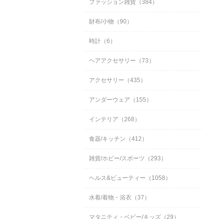
ファッション雑貨（384）
財布/小物（90）
時計（6）
ヘアアクセサリー（73）
アクセサリー（435）
アンダーウェア（155）
インテリア（268）
食器/キッチン（412）
雑貨/ホビー/スポーツ（293）
ヘルス&ビューティー（1058）
水着/着物・浴衣（37）
マタニティ・ベビー/キッズ（29）