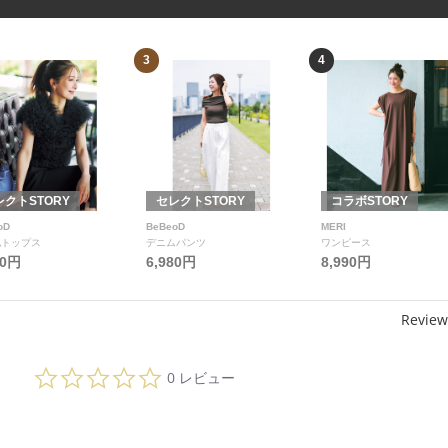
3
4
レクトSTORY
セレクトSTORY
コラボSTORY
oD
BeBeoD
MERI
他トップス
デニムパンツ
ワンピース
80円
6,980円
8,990円
Review
0.
0 レビュー
0
s
t
a