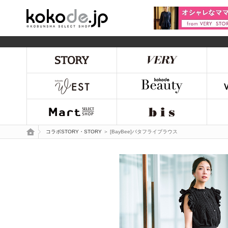
kokode.jp
トップページ
コラボSTORY・STORY
＞ [BayBee]バタフライブラウス