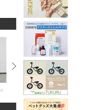
いこ
ひろ
YUKIE