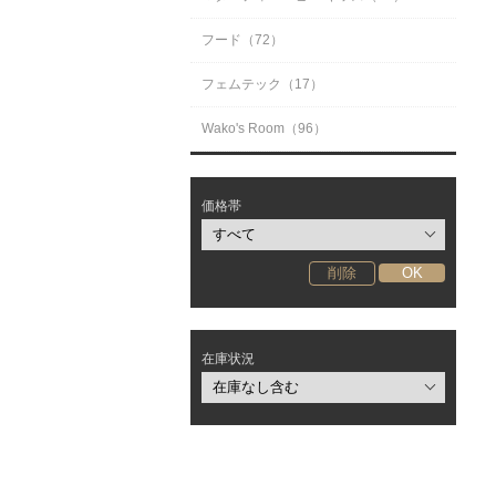
フード（72）
フェムテック（17）
Wako's Room（96）
価格帯
在庫状況