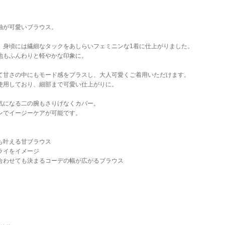
袖が可愛いブラウス。
、身頃には繊細なタックをあしらいフェミニンな1着に仕上がりました。
地もふんわりと軽やかな印象に。
て甘さの中にもモード感をプラスし、大人可愛くご着用いただけます。
使用しており、細部まで可愛い仕上がりに。
気になる二の腕もさりげなくカバー。
ンでイージーケアが可能です。
も叶える甘ブラウス
ライをイメージ
合わせても決まるコーデの幅が広がるブラウス