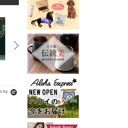
5
6
7
コラボSTORY
セレクトSTORY
コラボS
SPANNE
BeBeoD
SPANNE
シャツ/ブラウス
シャツ/ブラウス
Tシャツ/
10,890円
5,980円
11,000
s by