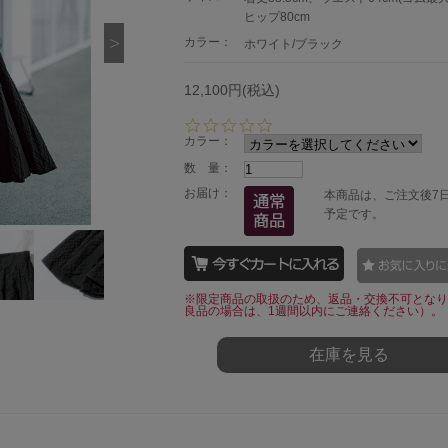
ヒップ80cm
カラー：
ホワイト/ブラック
12,100円(税込)
0.
0
カラー：
s
数 量：
t
a
お届け：
本商品は、ご注文後7
r
予定です。
r
a
t
i
n
※限定商品の取扱のため、返品・交換不可となり
g
良品の場合は、1週間以内にご連絡ください）。
在庫を見る