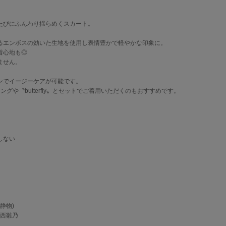
。
たびにふんわり揺らめくスカート。
るエンボスの効いた生地を使用し表情豊かで軽やかな印象に。
着心地も◎
ません。
ンでイージーケアが可能です。
グや〝butterfly〟とセットでご着用いただくのもおすすめです。
しない
(静物)
/中西雛乃