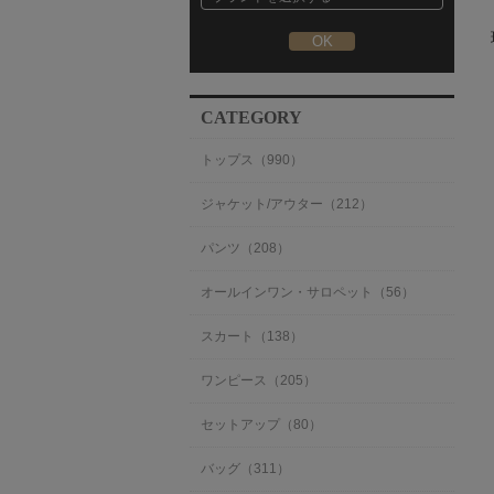
CATEGORY
トップス（990）
ジャケット/アウター（212）
パンツ（208）
オールインワン・サロペット（56）
スカート（138）
ワンピース（205）
セットアップ（80）
バッグ（311）