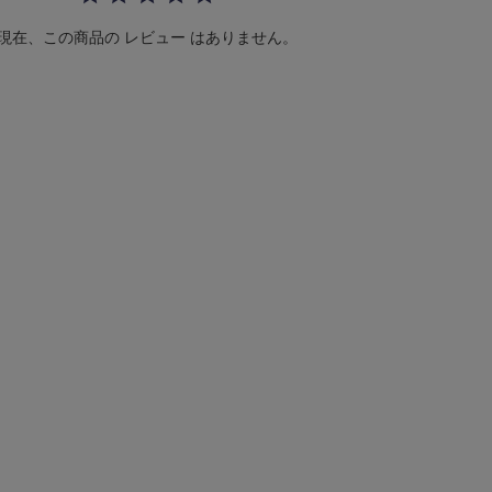
t
i
現在、この商品の レビュー はありません。
n
g