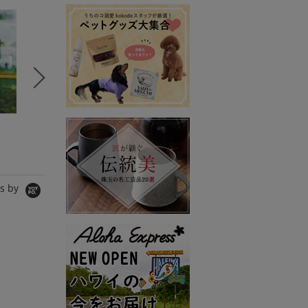
5
6
7
セレクトSTORY
コラボSTORY
コラボS
BeBeoD
MERI
SPANNE
シャツ/ブラウス
ワンピース
Tシャツ/
5,980円
8,990円
11,000
s by