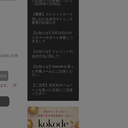
のお届けへの影響について
（2026年7月29日）
【重要】クレジットカード
等における決済タイミング
変更のお知らせ
【お知らせ】8月14日のカ
スタマーサポート休業につ
きまして
【お知らせ】クレジットの
日以内に出荷
決済方法に関して
【お知らせ】kokodeを装っ
た不審メールにご注意くだ
さい。
【ご注意】光文社ホームペ
ます。（不
ージを装った広告にご注意
ください