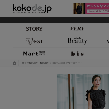
kokode.jp
トップページ
コラボSTORY・STORY
＞ [BayBee]エアリースカート