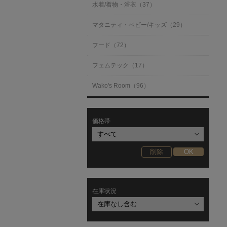
水着/着物・浴衣（37）
マタニティ・ベビー/キッズ（29）
フード（72）
フェムテック（17）
Wako's Room（96）
価格帯
在庫状況