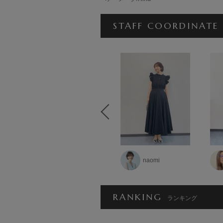
STAFF COORDINATE
こ
田代かな子
naomi
RANKING
ランキング