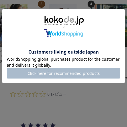
3
4
レクトSTORY
セレクトSTORY
コラボSTORY
oD
BeBeoD
SPANNE
他トップス
デニムパンツ
シャツ/ブラウス
80円
6,980円
10,890円
Review
0.
0 レビュー
0
s
t
a
r
r
a