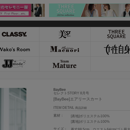
BayBee
セレクトSTORY 8月号
[BayBee]エアリースカート
ITEM DETAIL
商品詳細
素材：
[表地]ポリエステル100%
[裏地]ポリエステル100%
サイズ：
着丈88.5cm、ウエスト64cm(ゴム最大