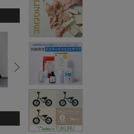
かねまるあいこ
田代かな子