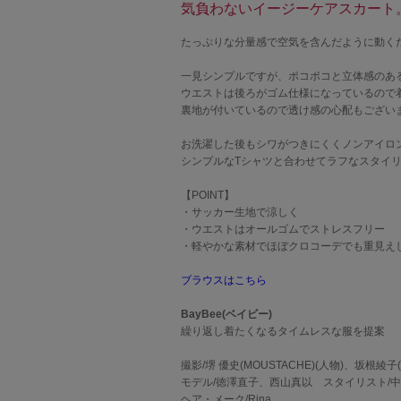
気負わないイージーケアスカート
たっぷりな分量感で空気を含んだように動く
一見シンプルですが、ポコポコと立体感のあ
ウエストは後ろがゴム仕様になっているので
裏地が付いているので透け感の心配もござい
お洗濯した後もシワがつきにくくノンアイロ
シンプルなTシャツと合わせてラフなスタイリン
【POINT】
・サッカー生地で涼しく
・ウエストはオールゴムでストレスフリー
・軽やかな素材でほぼクロコーデでも重見え
ブラウスはこちら
BayBee(ベイビー)
繰り返し着たくなるタイムレスな服を提案
撮影/堺 優史(MOUSTACHE)(人物)、坂根綾子
モデル/徳澤直子、西山真以 スタイリスト
ヘア・メーク/Rina