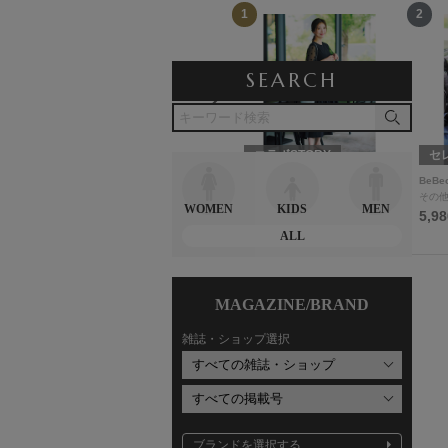
12
1
2
SEARCH
Wako's Room
コラボSTORY
セ
Wako'sRoom
Myu
BeBe
食器
ワンピース
その
WOMEN
KIDS
MEN
3,080円
9,980円
5,9
ALL
MAGAZINE/BRAND
雑誌・ショップ選択
ブランドを選択する