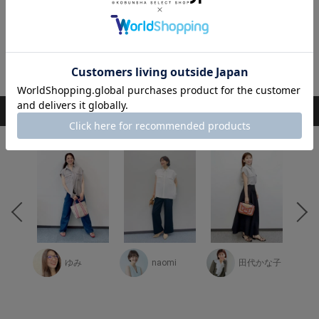
撮影/堺 優史(MOUSTACHE)(人物)、坂根綾子(静物)
モデル/徳澤直子、西山真以 スタイリスト/中西雛乃
ヘア・メーク/Rina
閉じる
STAFF COORDINATE
スタッフ着用コーデ
ゆみ
naomi
田代かな子