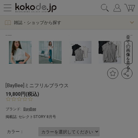
雑誌・ショップから探す
全
て
の
画
像
を
見
る
[BayBee]ミニフリルブラウス
19,800円(税込)
0.
0
s
ブランド:
BayBee
t
掲載誌: セレクトSTORY 8月号
a
r
r
カラー：
a