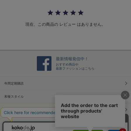
a
r
r
a
t
現在、この商品の レビュー はありません。
i
n
g
最新情報発信中！
おすすめ商品や
最新ファッションはこちら
年間定期購読
和食スタイル
光文社70周年アニバーサリー
本屋さんへ行こう！キャンペーン