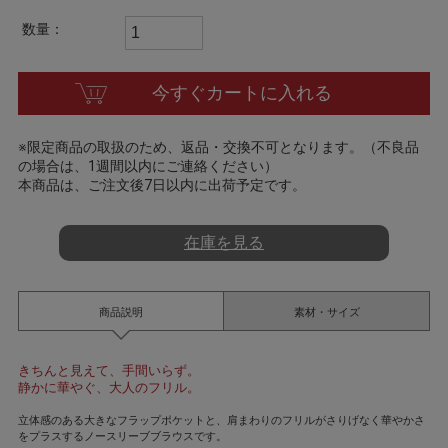
t
i
数量：
n
g
今すぐカートに入れる
※限定商品の取扱のため、返品・交換不可となります。（不良品
の場合は、1週間以内にご連絡ください）
本商品は、ご注文後7日以内に出荷予定です。
在庫を見る
商品説明
素材・サイズ
きちんと見えて、手間いらず。
静かに華やぐ、大人のフリル。
立体感のある大きなフラップポケットと、肩まわりのフリルがさりげなく華やかさ
をプラスするノースリーブブラウスです。