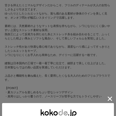
甘さを抑えたミニマルなデザインだからこそ、フリルのディテールが大人の女性ら
しさをより引き立てます。
ゆったりとしたシルエットながら、落ち感のある素材が身体のラインを美しく見
せ、オンオフ問わず幅広いスタイリングで活躍します。
素材には、天然素材のようなマットな表情を持ちながら、シワになりにくく扱いや
すい上質なストレッチ素材を採用。
熱加工によって反発力を持たせた糸とストレッチ糸を組み合わせることで、ふっく
らとした程よい厚みとソフトな風合い、そして美しいフォルムを実現しました。
ストレッチ性があり快適な着心地でありながら、適度なハリ感によってすっきりと
したシルエットをキープ。
シワになりにくくお手入れも簡単なため、デイリーに活躍する一枚です。
縫製は日本国内の工場で一着一着丁寧に仕立て、細部まで美しく仕上げました。
日本製ならではの高い品質を実感していただけます。
上品さと機能性を兼ね備えた、長く愛用したくなる大人のためのフリルブラウスで
す。
【POINT】
・夏カジュアルを楽しめるちょい甘なシャツデザイン
・肩周りはしっかり覆うので、ノースリーブが苦手な方でもトライしやすい
BayBee(ベイビー)
繰り返し着たくなるタイムレスな服を提案