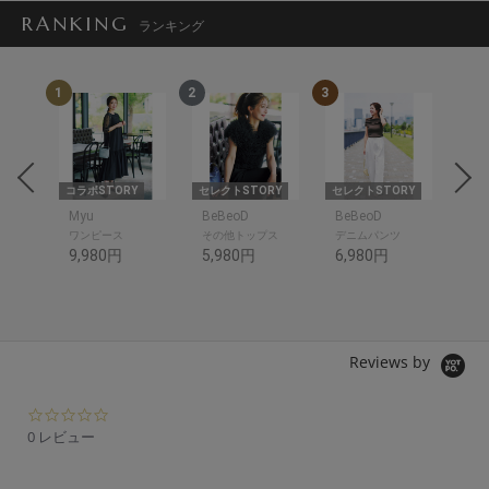
RANKING
ランキング
1
2
3
4
om
コラボSTORY
セレクトSTORY
セレクトSTORY
コラ
om
Myu
BeBeoD
BeBeoD
SP
ワンピース
その他トップス
デニムパンツ
シャ
9,980円
5,980円
6,980円
10
Reviews by
0.
0
0 レビュー
s
t