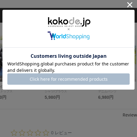
3
4
レクトSTORY
セレクトSTORY
セレクトSTORY
oD
BeBeoD
BeBeoD
他トップス
シャツ/ブラウス
デニムパンツ
80円
5,980円
6,980円
Review
0.
0 レビュー
0