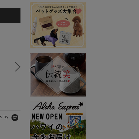
5
6
7
コラボSTORY
コラボSTORY
コラボS
SPANNE
MERI
SPANNE
シャツ/ブラウス
ワンピース
Tシャツ/
10,890円
8,990円
11,000
s by