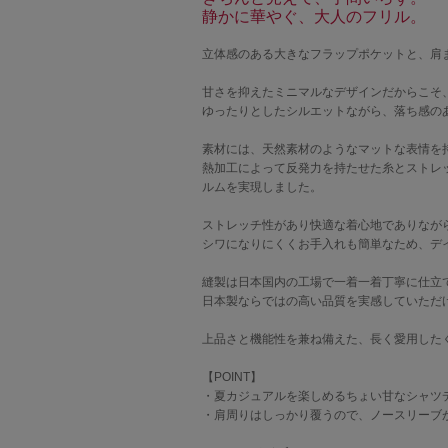
静かに華やぐ、大人のフリル。
立体感のある大きなフラップポケットと、肩
甘さを抑えたミニマルなデザインだからこそ
ゆったりとしたシルエットながら、落ち感の
素材には、天然素材のようなマットな表情を
熱加工によって反発力を持たせた糸とストレ
ルムを実現しました。
ストレッチ性があり快適な着心地でありなが
シワになりにくくお手入れも簡単なため、デ
縫製は日本国内の工場で一着一着丁寧に仕立
日本製ならではの高い品質を実感していただ
上品さと機能性を兼ね備えた、長く愛用した
【POINT】
・夏カジュアルを楽しめるちょい甘なシャツ
・肩周りはしっかり覆うので、ノースリーブ