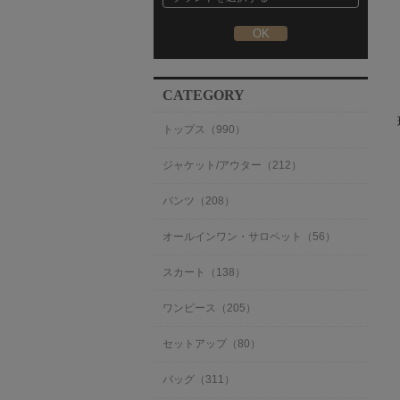
CATEGORY
トップス（990）
ジャケット/アウター（212）
パンツ（208）
オールインワン・サロペット（56）
スカート（138）
ワンピース（205）
セットアップ（80）
バッグ（311）