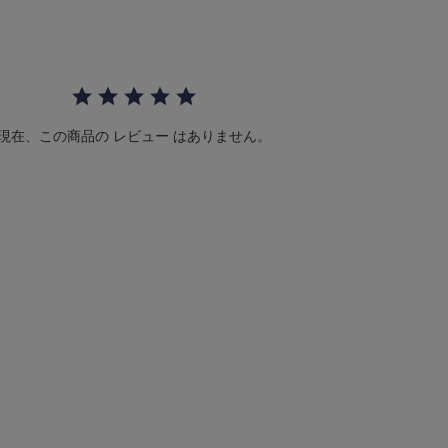
s
t
a
r
r
a
t
i
現在、この商品の レビュー はありません。
n
g