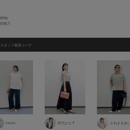
(静物)
/中西雛乃
スタッフ着用コーデ
naomi
田代かな子
かねまるあ