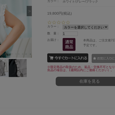
カラー：
ホワイト/グレー/ブラック
19,800円(税込)
0.
0
カラー：
s
数 量：
t
a
お届け：
本商品は、ご注文後7
r
予定です。
r
a
t
i
n
※限定商品の取扱のため、返品・交換不可となり
g
良品の場合は、1週間以内にご連絡ください）。
在庫を見る