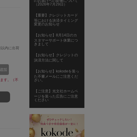
のお届けへの影響について
（2026年7月29日）
【重要】クレジットカード
等における決済タイミング
変更のお知らせ
【お知らせ】8月14日のカ
スタマーサポート休業につ
きまして
日以内に出荷
【お知らせ】クレジットの
決済方法に関して
【お知らせ】kokodeを装っ
た不審メールにご注意くだ
ます。（不
さい。
【ご注意】光文社ホームペ
ージを装った広告にご注意
ください