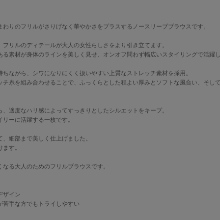
まわりのフリルがさりげなく華やかさをプラスするノースリーブブラウスです。
、フリルのディテールが大人の女性らしさをより引き立てます。
ある素材が身体のラインを美しく見せ、オンオフ問わず幅広いスタイリングで活躍
持ちながら、シワになりにくく扱いやすい上質なストレッチ素材を採用。
ッチ糸を組み合わせることで、ふっくらとした程よい厚みとソフトな風合い、そし
ら、適度なハリ感によってすっきりとしたシルエットをキープ。
イリーに活躍する一枚です。
て、細部まで美しく仕上げました。
けます。
くなる大人のためのフリルブラウスです。
デザイン
が苦手な方でもトライしやすい