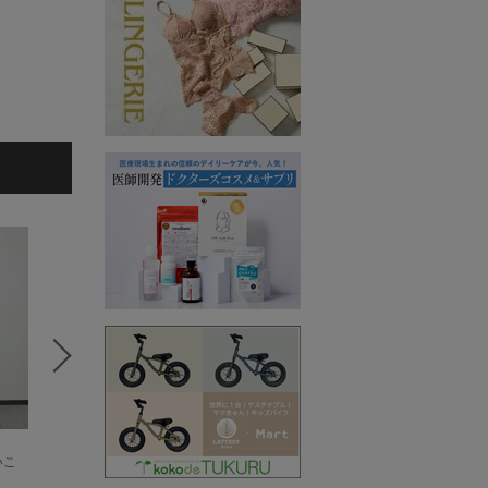
いこ
YUKIE
田原