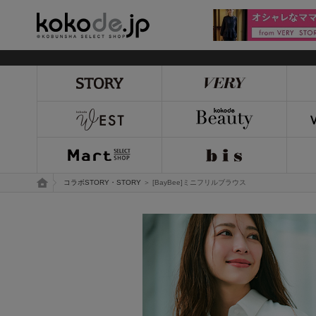
kokode.jp
トップページ
コラボSTORY・STORY
＞ [BayBee]ミニフリルブラウス