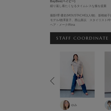
BayBee(ベイビー)
繰り返し着たくなるタイムレスな服を提案
撮影/堺 優史(MOUSTACHE)(人物)、坂根綾子
モデル/徳澤直子、西山真以 スタイリスト
ヘア・メーク/Rina
STAFF COORDINATE
田原
ゆみ