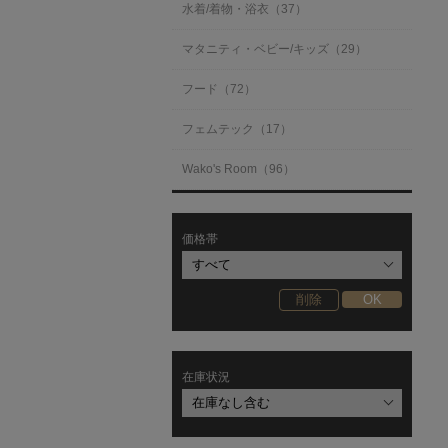
水着/着物・浴衣（37）
マタニティ・ベビー/キッズ（29）
フード（72）
フェムテック（17）
Wako's Room（96）
価格帯
在庫状況