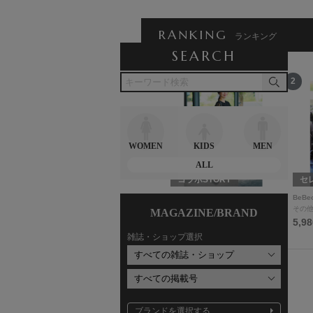
RANKING
ランキング
SEARCH
12
1
2
WOMEN
KIDS
MEN
ALL
セレクトSTORY
コラボSTORY
セ
moka
Myu
BeBe
ジャケット
ワンピース
その
MAGAZINE/BRAND
9,900円
9,980円
5,9
雑誌・ショップ選択
ブランドを選択する