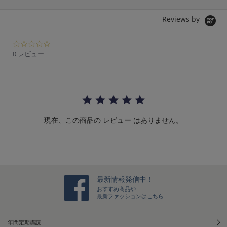
Reviews by
0.
0
0 レビュー
s
t
a
r
r
a
t
現在、この商品の レビュー はありません。
i
n
g
最新情報発信中！
おすすめ商品や
最新ファッションはこちら
年間定期購読