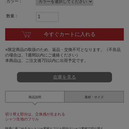
カラー：
t
i
n
数量：
g
今すぐカートに入れる
※限定商品の取扱のため、返品・交換不可となります。（不良品
の場合は、1週間以内にご連絡ください）
本商品は、ご注文後7日以内に出荷予定です。
在庫を見る
商品説明
素材・サイズ
切り替え部分は、立体感が生まれる
シャツ生地のフリル
快適に過ごせるカットソー素材とフリル部分はシャツ素材で切り替え。