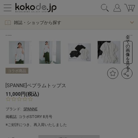
雑誌・ショップから探す
全
て
の
画
像
を
見
る
コラボ商品
[SPANNE]ペプラムトップス
11,000円(税込)
0.
0
s
ブランド:
SPANNE
t
掲載誌: コラボSTORY 8月号
a
r
※ご好評につき、再入荷いたしました
r
a