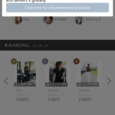
ゆみ
松永麻衣
田代かな子
RANKING
ランキング
1
2
3
4
om
コラボSTORY
セレクトSTORY
セレクトSTORY
コラ
om
Myu
BeBeoD
BeBeoD
SP
ワンピース
その他トップス
デニムパンツ
シャ
9,980円
5,980円
6,980円
10