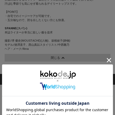
汗ばむ季節でも気にせず着られるデイリートップスです。
【POINT】
・自宅でのイージーケアが可能です。
・五分袖なので、肘を出したくない方にも快適。
SPANNE(スパン)
本誌ライターが本当に欲しい服を追求
撮影/堺 優史(MOUSTACHE)(人物)、坂根綾子(静物)
モデル/徳澤直子、西山真以スタイリスト/中西雛乃
ヘア・メーク/Rina
閉じる
STAFF COORDINATE
スタッフ着用コーデ