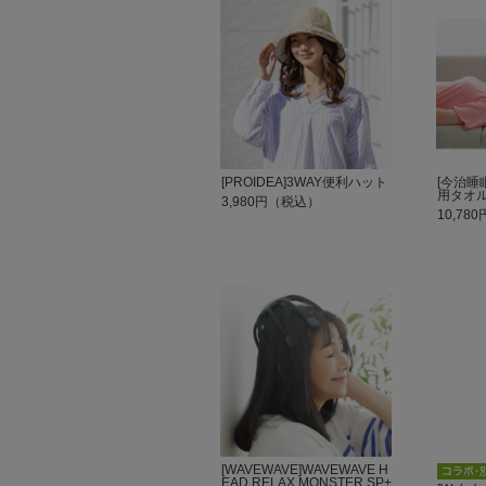
[PROIDEA]3WAY便利ハット
[今治睡
用タオ
3,980円（税込）
10,78
[WAVEWAVE]WAVEWAVE H
EAD RELAX MONSTER SP+