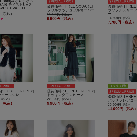
's Room]みどりまゆ B
 HAIR モイストUVス
優待価格[THREE SQUARE]
優待価格[THREE 
PF50+ PA++++
フリルラッシュプルオーバー
ラッフルスリー
0円（税込）
ー
15,400円（税込）
14,300円（税込）
6,600円（税込）
T!
7,700円（税込）
SECRET TROPHY]
優待価格[SECRET TROPHY]
チュールジレ
ドッキングワンピース
優待価格[THREE 
0円（税込）
20,900円（税込）
バックフレアコ
0円（税込）
9,900円（税込）
20,900円（税込）
11,000円（税込