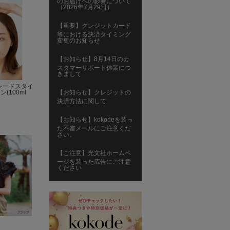
のお届けへの影響について
（2026年7月29日）
【重要】クレジットカード
等における決済タイミング
変更のお知らせ
【お知らせ】8月14日のカ
スタマーサポート休業につ
きまして
e]パレードスタイ
(100ml
【お知らせ】クレジットの
決済方法に関して
【お知らせ】kokodeを装っ
た不審メールにご注意くだ
さい。
【ご注意】光文社ホームペ
ージを装った広告にご注意
ください