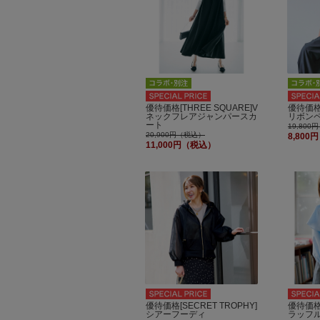
優待価格[THREE SQUARE]V
優待価格[
ネックフレアジャンパースカ
リボン
ート
19,80
20,900円（税込）
8,80
11,000円（税込）
優待価格[SECRET TROPHY]
優待価格[
シアーフーディ
ラッフ