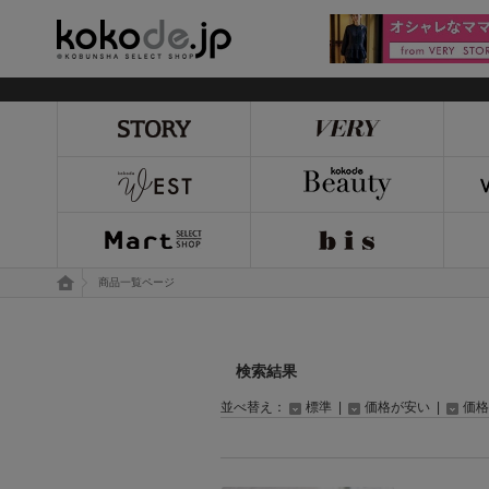
kokode.jp
トップページ
商品一覧ページ
検索結果
並べ替え：
標準
|
価格が安い
|
価格