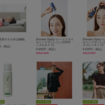
眠用タオル]今治睡眠
[Parade Style]パレードスタイ
[Parade Styl
ル
ルヘッドローション(150ml
ルヘッドローション
ノズルタイプ)
スプレータイプ)
0円（税込）
8,800円（税込）
6,600円（税込）
SOLD OUT!
SOLD OUT!