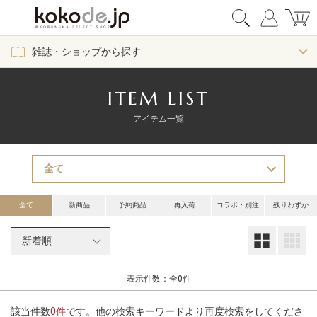
雑誌・ショップから探す
ITEM LIST
アイテム一覧
全て
新商品
予約商品
再入荷
コラボ・別注
残りわずか
大
表示件数：全0件
該当件数
0件
です。他の検索キーワードより再度検索をしてくださ