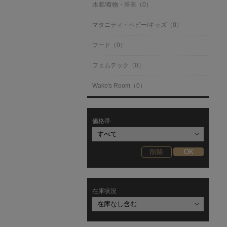
水着/着物・浴衣（0）
マタニティ・ベビー/キッズ（0）
フード（0）
フェムテック（0）
Wako's Room（0）
価格帯
在庫状況