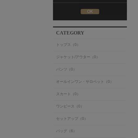
CATEGORY
トップス（0）
ジャケット/アウター（0）
パンツ（0）
オールインワン・サロペット（0）
スカート（0）
ワンピース（0）
セットアップ（0）
バッグ（6）