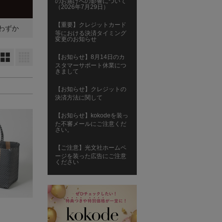
のお届けへの影響について
（2026年7月29日）
【重要】クレジットカード
わずか
等における決済タイミング
変更のお知らせ
大
小
【お知らせ】8月14日のカ
スタマーサポート休業につ
きまして
【お知らせ】クレジットの
決済方法に関して
【お知らせ】kokodeを装っ
た不審メールにご注意くだ
さい。
【ご注意】光文社ホームペ
ージを装った広告にご注意
ください