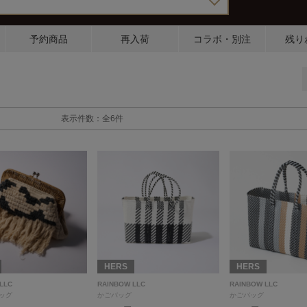
予約商品
再入荷
コラボ・別注
残り
表示件数：全6件
HERS
HERS
LLC
RAINBOW LLC
RAINBOW LLC
ッグ
かごバッグ
かごバッグ