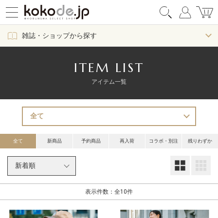
雑誌・ショップから探す
ITEM LIST
アイテム一覧
全て
新商品
予約商品
再入荷
コラボ・別注
残りわずか
大
表示件数：全10件