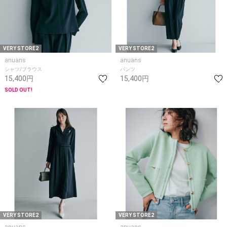
VERY STORE2
VERY STORE2
anuans
anuans
シャツ/ブラウス
パンツ
15,400円
15,400円
SOLD OUT!
VERY STORE2
VERY STORE2
anuans
anuans