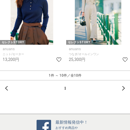
セレクトSTORY
セレクトSTORY
anuans
anuans
ニット/セーター
つなぎ/オールインワン
13,200円
25,300円
1件 ～ 10件／全10件
前へ
次
1
最新情報発信中！
おすすめ商品や