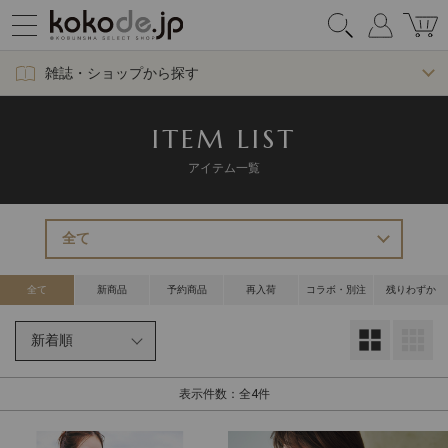
雑誌・ショップから探す
ITEM LIST
アイテム一覧
全て
新商品
予約商品
再入荷
コラボ・別注
残りわずか
大
表示件数：全4件