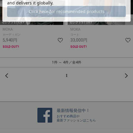
セレクトSTORY
セレクトSTORY
MOKA
MOKA
カーディガン
コート
5,940円
33,000円
SOLD OUT!
SOLD OUT!
1件 ～ 4件／全4件
前へ
次
1
最新情報発信中！
おすすめ商品や
最新ファッションはこちら