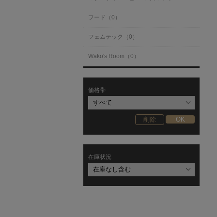
フード（0）
フェムテック（0）
Wako's Room（0）
価格帯
在庫状況