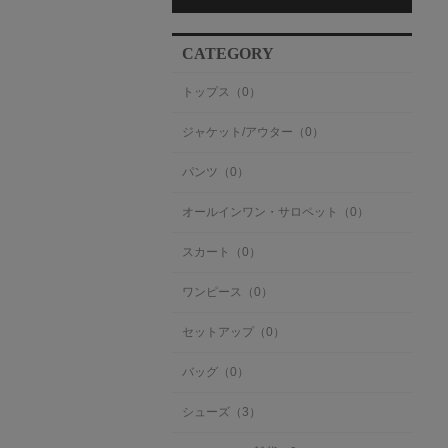
CATEGORY
トップス（0）
ジャケット/アウター（0）
パンツ（0）
オールインワン・サロペット（0）
スカート（0）
ワンピース（0）
セットアップ（0）
バッグ（0）
シューズ（3）