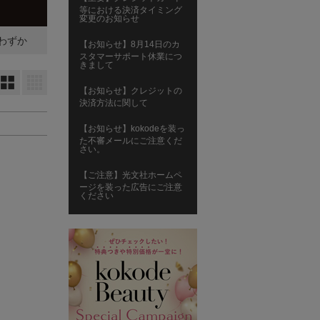
等における決済タイミング
変更のお知らせ
わずか
【お知らせ】8月14日のカ
スタマーサポート休業につ
きまして
大
小
【お知らせ】クレジットの
決済方法に関して
【お知らせ】kokodeを装っ
た不審メールにご注意くだ
さい。
【ご注意】光文社ホームペ
ージを装った広告にご注意
ください