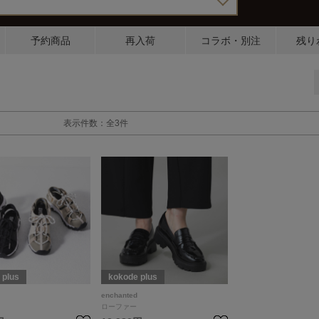
予約商品
再入荷
コラボ・別注
残り
表示件数：全3件
 plus
kokode plus
enchanted
ローファー