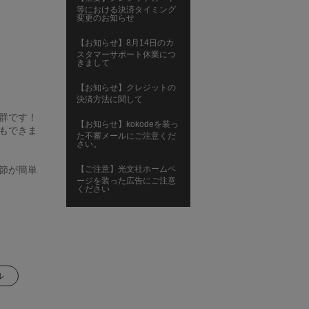
等における決済タイミング
変更のお知らせ
【お知らせ】8月14日のカ
スタマーサポート休業につ
きまして
【お知らせ】クレジットの
決済方法に関して
群です！
【お知らせ】kokodeを装っ
もできま
た不審メールにご注意くだ
さい。
節が簡単
【ご注意】光文社ホームペ
ージを装った広告にご注意
ください
ル