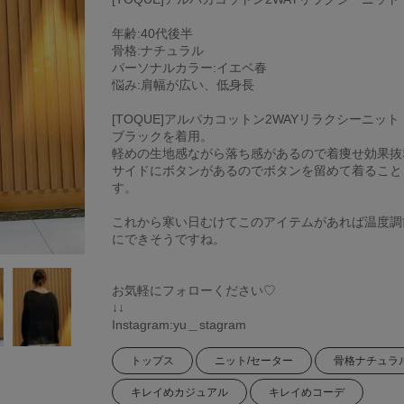
年齢:40代後半
骨格:ナチュラル
パーソナルカラー:イエベ春
悩み:肩幅が広い、低身長
[TOQUE]アルパカコットン2WAYリラクシーニット
ブラックを着用。
軽めの生地感ながら落ち感があるので着痩せ効果抜
サイドにボタンがあるのでボタンを留めて着ること
す。
これから寒い日むけてこのアイテムがあれば温度調
にできそうですね。
お気軽にフォローください♡
↓↓
Instagram:yu＿stagram
トップス
ニット/セーター
骨格ナチュラ
キレイめカジュアル
キレイめコーデ