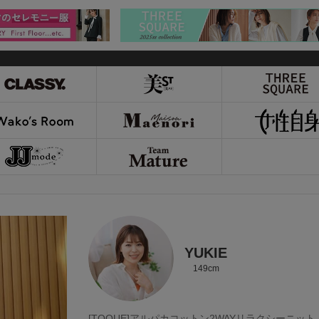
YUKIE
149cm
[TOQUE]アルパカコットン2WAYリラクシーニット