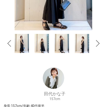
田代かな子
157cm
身長:157cm/年齢:40代後半