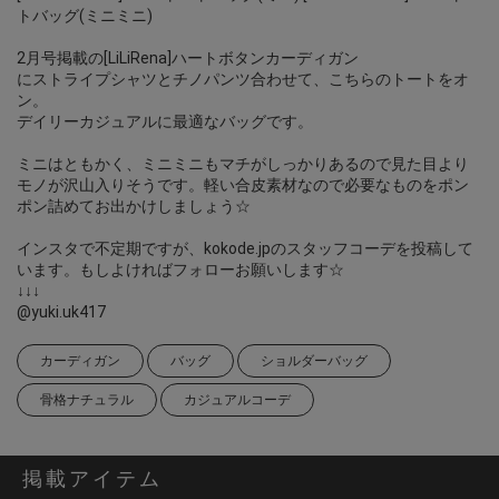
トバッグ(ミニミニ)
2月号掲載の[LiLiRena]ハートボタンカーディガン
にストライプシャツとチノパンツ合わせて、こちらのトートをオ
ン。
デイリーカジュアルに最適なバッグです。
ミニはともかく、ミニミニもマチがしっかりあるので見た目より
モノが沢山入りそうです。軽い合皮素材なので必要なものをポン
ポン詰めてお出かけしましょう☆
インスタで不定期ですが、kokode.jpのスタッフコーデを投稿して
います。もしよければフォローお願いします☆
↓↓↓
@yuki.uk417
カーディガン
バッグ
ショルダーバッグ
骨格ナチュラル
カジュアルコーデ
掲載アイテム