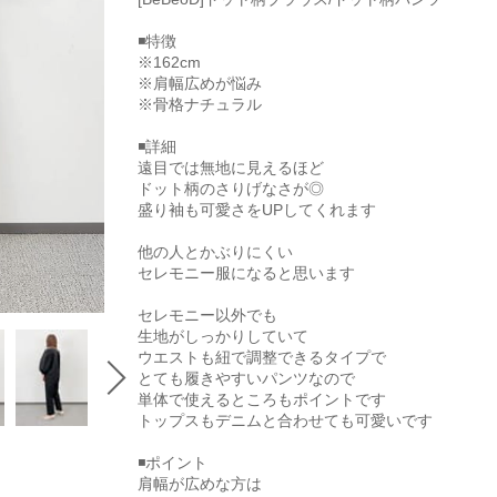
◾️特徴
※162cm
※肩幅広めが悩み
※骨格ナチュラル
◾️詳細
遠目では無地に見えるほど
ドット柄のさりげなさが◎
盛り袖も可愛さをUPしてくれます
他の人とかぶりにくい
セレモニー服になると思います
セレモニー以外でも
生地がしっかりしていて
ウエストも紐で調整できるタイプで
とても履きやすいパンツなので
単体で使えるところもポイントです
トップスもデニムと合わせても可愛いです
◾️ポイント
肩幅が広めな方は