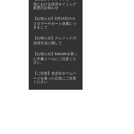
等における決済タイミング
変更のお知らせ
【お知らせ】8月14日のカ
スタマーサポート休業につ
きまして
【お知らせ】クレジットの
決済方法に関して
【お知らせ】kokodeを装っ
た不審メールにご注意くだ
さい。
【ご注意】光文社ホームペ
ージを装った広告にご注意
ください