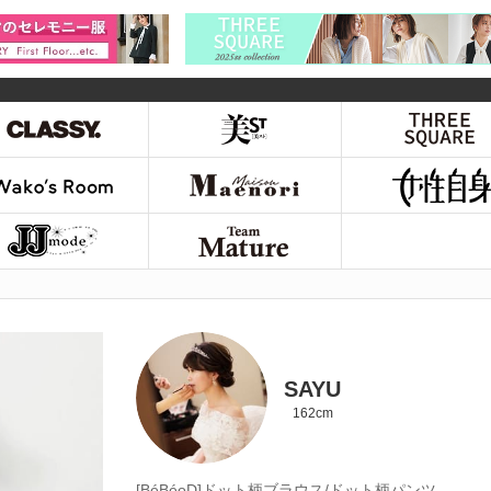
SAYU
162cm
[BéBéoD]ドット柄ブラウス/ドット柄パンツ