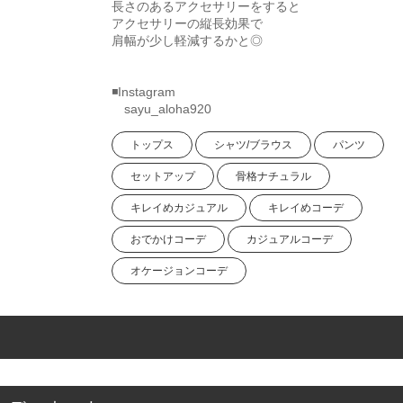
長さのあるアクセサリーをすると
アクセサリーの縦長効果で
肩幅が少し軽減するかと◎
◾️Instagram
sayu_aloha920
トップス
シャツ/ブラウス
パンツ
セットアップ
骨格ナチュラル
キレイめカジュアル
キレイめコーデ
おでかけコーデ
カジュアルコーデ
オケージョンコーデ