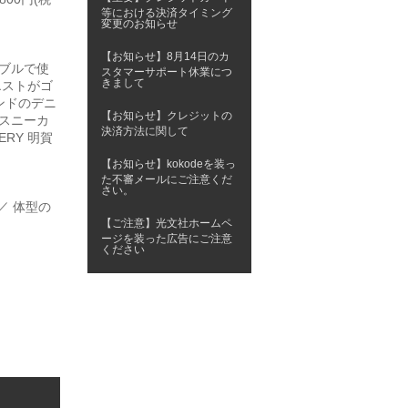
等における決済タイミング
変更のお知らせ
【お知らせ】8月14日のカ
ブルで使
スタマーサポート休業につ
きまして
エストがゴ
ンドのデニ
【お知らせ】クレジットの
スニーカ
決済方法に関して
RY 明賀
【お知らせ】kokodeを装っ
た不審メールにご注意くだ
さい。
／ 体型の
【ご注意】光文社ホームペ
ージを装った広告にご注意
ください