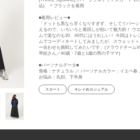
込) ＊ブラックを着用
■着用レビュー■
「ドットも黒なら甘くなりすぎず、そしてリバーシ
えるので、いろいろと着回しが効いて魅力的！ ウ
ムで楽なのも30、40代にはうれしい！ 今回はトレ
ムでコーディネートしてみましたが、スウェット＋
ー合わせも挑戦してみたいです」(クラウドチームVE
琴絵さん／40歳・7歳と1歳の男の子ママ)
■パーソナルデータ■
骨格：ナチュラル ／ パーソナルカラー：イエベ春 
お悩み：丸顔、下半身
スカート
キレイめカジュアル