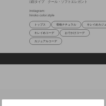
□顔タイプ クール・ソフトエレガント
instagram:
hiroko.color.style
トップス
骨格ナチュラル
キレイめカジ
キレイめコーデ
おでかけコーデ
カジュアルコーデ