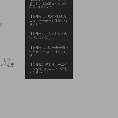
等における決済タイミング
変更のお知らせ
【お知らせ】8月14日のカ
スタマーサポート休業につ
きまして
◎
【お知らせ】クレジットの
決済方法に関して
【お知らせ】kokodeを装っ
た不審メールにご注意くだ
さい。
にも◎
ンチを想
【ご注意】光文社ホームペ
ージを装った広告にご注意
ください