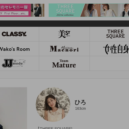
ひろ
163cm
【THREE SQUARE]