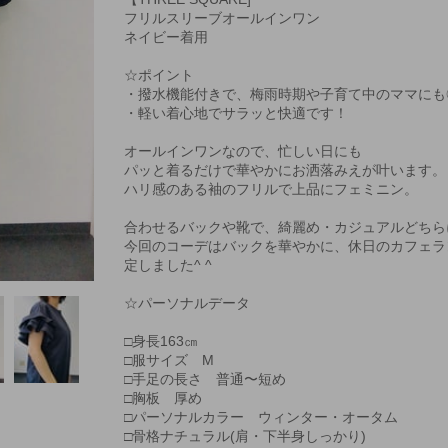
フリルスリーブオールインワン
ネイビー着用
☆ポイント
・撥水機能付きで、梅雨時期や子育て中のママにも
・軽い着心地でサラッと快適です！
オールインワンなので、忙しい日にも
パッと着るだけで華やかにお洒落みえが叶います。
ハリ感のある袖のフリルで上品にフェミニン。
合わせるバックや靴で、綺麗め・カジュアルどちら
今回のコーデはバックを華やかに、休日のカフェラ
定しました^ ^
☆パーソナルデータ
□身長163㎝
□服サイズ M
□手足の長さ 普通〜短め
□胸板 厚め
□パーソナルカラー ウィンター・オータム
□骨格ナチュラル(肩・下半身しっかり)