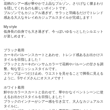
花柄のシアー感が華やかで上品なブルゾン。さりげなく腰まわり
を隠してくれるのも嬉しいポイントです。
ブルゾンでもカジュアル過ぎず、サラッと羽織るだけでトレンド
感ある大人なキレイめカジュアルスタイルが完成します！
My style
低身長の自身でも大き過ぎず、今っぽいゆるっとしたシルエット
が楽しめます。
ブラック着用
カーキのバルーンスカートとあわせ、トレンド感あるお出かけス
タイルを目指しました！
ブラックとカーキのハンサムカラーで花柄やバルーンの甘さを調
整。旬な甘ニッシュスタイルです。
スナップは一つだけ止め、ウエストを見せることで脚長に見える
ように。Sサイズさんにオススメです！
ホワイト着用
鮮やかカラースカートと合わせて、華やかなイベントシーンに使
えるお出かけスタイルを目指しました！
ブラックのインナーがシアー感を引き立て、大人なカジュアルス
タイルに。