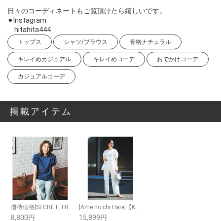
日々のコーディネートもご覧頂けたら嬉しいです。
⚫︎Instagram
hitahita444
トップス
シャツ/ブラウス
骨格ナチュラル
キレイめカジュアル
キレイめコーデ
おでかけコーデ
カジュアルコーデ
掲載アイテム
優待価格[SECRET TROPHY]フリルスリーブブラウス
[Ame no chi Hare]【Keep clean】秘密のセミワイドパンツ(Eve)
8,800円
15,899円