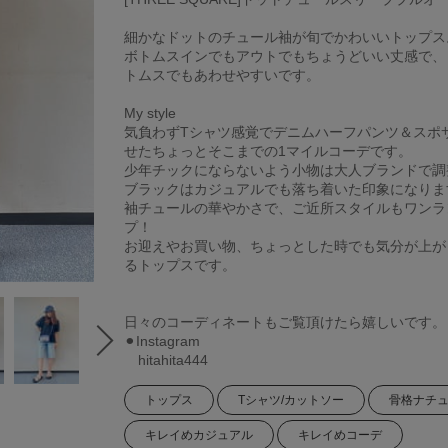
細かなドットのチュール袖が旬でかわいいトップス
ボトムスインでもアウトでもちょうどいい丈感で、
トムスでもあわせやすいです。
My style
気負わずTシャツ感覚でデニムハーフパンツ＆スポ
せたちょっとそこまでの1マイルコーデです。
少年チックにならないよう小物は大人ブランドで調
ブラックはカジュアルでも落ち着いた印象になりま
袖チュールの華やかさで、ご近所スタイルもワンラ
プ！
お迎えやお買い物、ちょっとした時でも気分が上が
るトップスです。
日々のコーディネートもご覧頂けたら嬉しいです。
⚫︎Instagram
hitahita444
トップス
Tシャツ/カットソー
骨格ナチ
キレイめカジュアル
キレイめコーデ