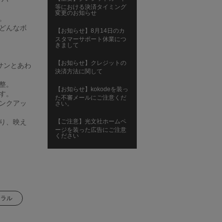
等における決済タイミング
変更のお知らせ
。
どんなボ
【お知らせ】8月14日のカ
スタマーサポート休業につ
きまして
【お知らせ】クレジットの
サンとあわ
決済方法に関して
整。
【お知らせ】kokodeを装っ
す。
た不審メールにご注意くだ
ンクアッ
さい。
り、映え
【ご注意】光文社ホームペ
ージを装った広告にご注意
ください
ュラル