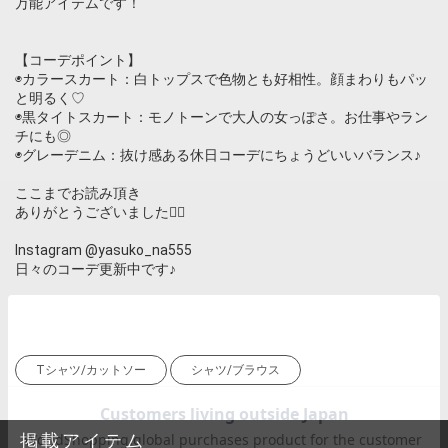
万能アイテムです！
【コーデポイント】
◉カラースカート：白トップスで色物とも好相性。顔まわりもパッ
と明るく♡
◉黒タイトスカート：モノトーンで大人の女っぽさ。お仕事やラン
チにも◎
◉グレーデニム：抜け感ある休日コーデにちょうどいいバランス♪
ここまでお読み頂き
ありがとうございました❤️‍🔥
Instagram @yasuko_na555
日々のコーデ更新中です♪
Tシャツ/カットソー
シャツ/ブラウス
掲載アイテム