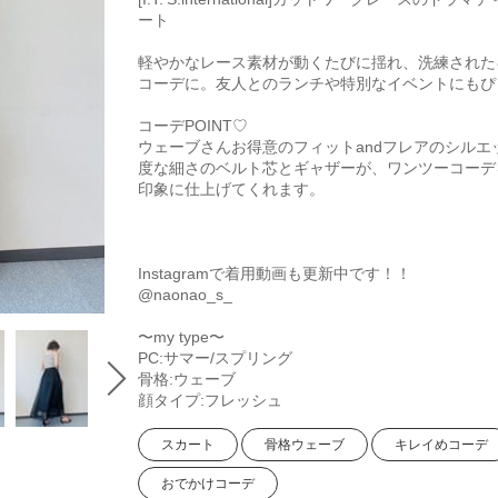
ート
軽やかなレース素材が動くたびに揺れ、洗練された
コーデに。友人とのランチや特別なイベントにもぴ
コーデPOINT♡
ウェーブさんお得意のフィットandフレアのシルエ
度な細さのベルト芯とギャザーが、ワンツーコーデ
印象に仕上げてくれます。
Instagramで着用動画も更新中です！！
@naonao_s_
〜my type〜
PC:サマー/スプリング
骨格:ウェーブ
顔タイプ:フレッシュ
スカート
骨格ウェーブ
キレイめコーデ
おでかけコーデ