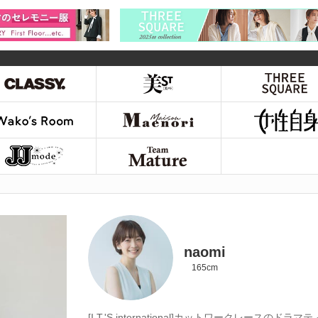
naomi
165cm
[I.T.'S.international]カットワークレースのドラ