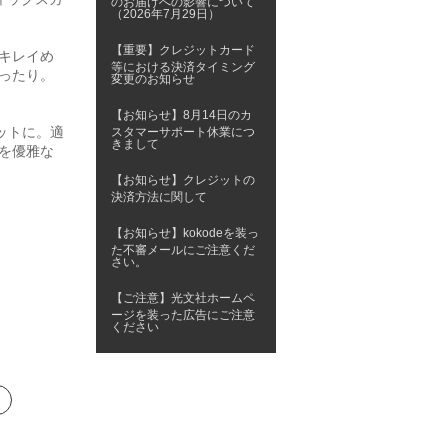
のお届けへの影響について
（2026年7月29日）
【重要】クレジットカード
キレイめ
等における決済タイミング
ったり。
変更のお知らせ
【お知らせ】8月14日のカ
ットに。適
スタマーサポート休業につ
きまして
を優雅な
【お知らせ】クレジットの
決済方法に関して
【お知らせ】kokodeを装っ
た不審メールにご注意くだ
さい。
【ご注意】光文社ホームペ
ージを装った広告にご注意
ください