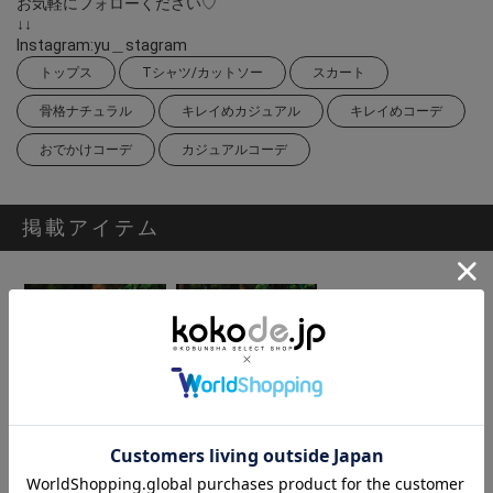
お気軽にフォローください♡
↓↓
Instagram:yu＿stagram
トップス
Tシャツ/カットソー
スカート
骨格ナチュラル
キレイめカジュアル
キレイめコーデ
おでかけコーデ
カジュアルコーデ
掲載アイテム
[SPANNE]5分袖SPANNEロゴTシャツ
[SPANNE]構築的バルーンスカート
9,900円
12,100円