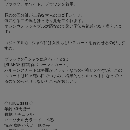
ブラック、ホワイト、ブラウンを着用。
長めの五分袖が上品な大人のロゴTシャツ。
気になる二の腕もほっそり見せてくれます。
マシンウォッシャブル対応なので暑い季節も気兼ねなく着られま
す♪
カジュアルなTシャツには女性らしいスカートを合わせるのがおす
すめ。
ブラックのTシャツに合わせたのは
[SPANNE]構築的バルーンスカート。
バルーンスカートは表面がフラットなものが多いのですが、この
スカートは所々縫い目でつまみ、構築的なシルエットになってい
るのでのっぺりしないところが嬉しい♡
◇YUKIE data ◇
年齢:40代後半
骨格:ナチュラル
パーソナルカラー:イエベ春
悩み:肩幅が広い、低身長