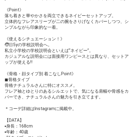
《Point》
落ち着きと華やかさを両立できるネイビーセットアップ。
立体的なフレアスリーブが二の腕をさりげなくカバーしつつ、シ
ンプルながら印象的な一着。
《使えるシチュエーション！》
🧒🏻5yの学校説明会へ。
私立小学校の学校説明会といえば“ネイビー”。
カジュアルな説明会には面接用ワンピースとは異なり、セットア
ップが使える‼︎
《骨格・顔タイプ別 着こなしPoint》
◼︎骨格タイプ
骨格ナチュラルさんに特にオススメ。
フレア袖とゆとりのあるシルエットで、気になる肩幅や骨感をカ
バーでき、ナチュラルさんの魅力を引き立てます。
＊コーデ詳細はInstagramに掲載中。
【DATA】
▪️身長：168cm
▪️年齢：40歳