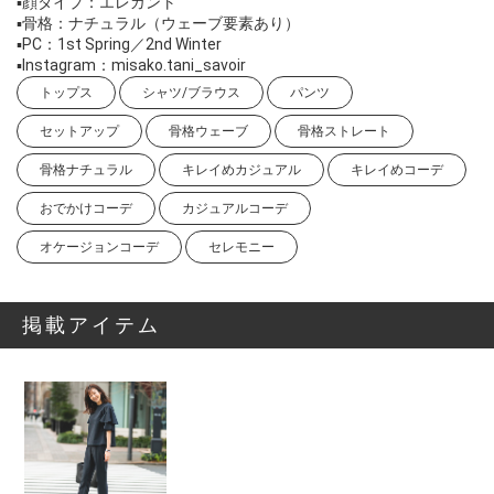
▪️顔タイプ：エレガント
▪️骨格：ナチュラル（ウェーブ要素あり）
▪️PC：1st Spring／2nd Winter
▪️Instagram：misako.tani_savoir
トップス
シャツ/ブラウス
パンツ
セットアップ
骨格ウェーブ
骨格ストレート
骨格ナチュラル
キレイめカジュアル
キレイめコーデ
おでかけコーデ
カジュアルコーデ
オケージョンコーデ
セレモニー
掲載アイテム