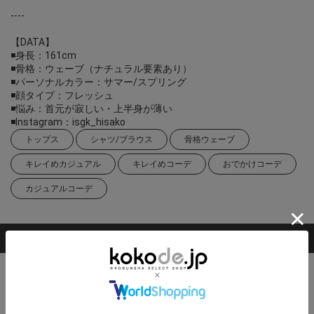
----
【DATA】
◾️身長：161cm
◾️骨格：ウェーブ（ナチュラル要素あり）
◾️パーソナルカラー：サマー/スプリング
◾️顔タイプ：フレッシュ
◾️悩み：首元が寂しい・上半身が薄い
◾️Instagram：isgk_hisako
トップス
シャツ/ブラウス
骨格ウェーブ
キレイめカジュアル
キレイめコーデ
おでかけコーデ
カジュアルコーデ
掲載アイテム