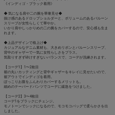
《インディゴ・ブラック着用》
◆ 気になる肩や二の腕を華奢見せ◆
抜け感のあるドロップショルダーと、ボリュームのあるバルーン
スリーブが女性らしくて華やか。
いかり肩やしっかりめの二の腕をカバーするので、安心感も生ま
れます。
◆上品デザインで格上げ◆
カジュアルなデニム素材も、大きめリボンとバルーンスリーブ、
背中のギャザーで一気に女性らしさをプラス。
気取りすぎず砕けすぎないバランスで、コーデが洗練されます。
【コーデ1】1〜2枚目
裾の丸いカッティングと背中ギャザーをキレイに見せたいので、
裾アウトでインディゴを着用。
ぽっこりお腹をふんわりカバーするメリットも。
細めのテーパードパンツでコーデに緩急をつけました。
【コーデ2】3〜4枚目
コーデ1をブラックにチェンジ。
モノトーンでシックになるので、モコモコバッグで柔らかさを出
しました。