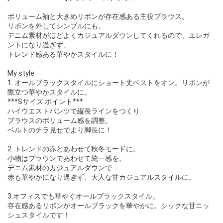
ボリューム袖と大きめリボンが存在感ある主役ブラウス。
リボンを外してシンプルにも。
デニム素材がほどよくカジュアルダウンしてくれるので、エレガ
ントになり過ぎず、
トレンド感ある華やかスタイルに！
My style
1. オールブラックスタイルにショート丈ベストをオン。リボンが
際立つ華やかスタイルに。
***Sサイズ ポイント***
ハイウエストパンツで縦長ラインをつくり
ブラウスのボリューム感を調整。
ベルトのチラ見せでより脚長に！
2. トレンドの赤とあわせて秋冬モードに。
小物はブラウンであわせて統一感を。
デニム素材のカジュアルダウンで
赤も華やかになり過ぎず、大人な甘カジュアルスタイルに。
3.オフィスでも華やぐオールブラックスタイル。
存在感あるリボンがオールブラックを華やかに。シックな甘ニッ
シュスタイルです！