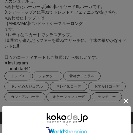
人カジュアルに。
※あわせたパーカーは[eldo]レイヤード風パーカです。
8.シアートップスに重ねてトレンドとフェミニンな抜け感を。
※あわせたトップスは
｛AMOMMA]ピンドットシースルーロングT
です。
9.レディなスカートでクラスアップ。
10.季節が進んだらファーを重ねてリッチに。年末の華やかなイベ
ントに‼︎
日々のコーディネートもご覧頂けたら嬉しいです。
⚫︎Instagram
hitahita444
トップス
ジャケット
骨格ナチュラル
キレイめカジュアル
キレイめコーデ
おでかけコーデ
カジュアルコーデ
オケージョンコーデ
セレモニー
掲載アイテム