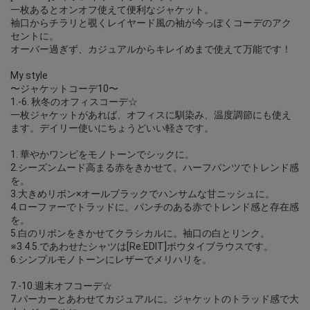
一枚あるとオンオフ使えて便利なジャケット。
袖口からチラリと覗くレイヤード風の袖が今っぽくコーデのアク
セントに。
オーバー過ぎず、カジュアルからキレイめまで使えて万能です！
My style
〜ジャケットコーデ10〜
1.-6. 秋冬のオフィスコーデ☆
一枚ジャケットがあれば、オフィスに馴染み、温度調節にも使え
ます。デイリー使いにちょうどいい軽さです。
1. 華やかワンピをモノトーンでシックに。
2.シーズンムード高まる赤をきかせて。ハーフパンツでトレンド感
を。
3.大きめリボン×オールブラックでハンサムな甘ニッシュに。
4.ローファーでトラッドに。パンチのある赤でトレンド感と存在感
を。
5.白のリボンをきかせてクラシカルに。袖口の白とリンク。
※3.4.5.であわせたシャツは[Re:EDIT]ボウタイブラウスです。
6.シンプルモノトーンにレザーでメリハリを。
7.-10.週末オフコーデ☆
7.パーカーとあわせてカジュアルに。ジャケットのトラッド感で大