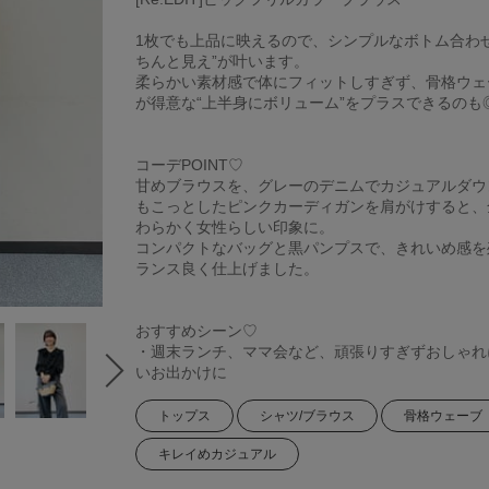
1枚でも上品に映えるので、シンプルなボトム合わせ
ちんと見え”が叶います。
柔らかい素材感で体にフィットしすぎず、骨格ウェ
が得意な“上半身にボリューム”をプラスできるのも
コーデPOINT♡
甘めブラウスを、グレーのデニムでカジュアルダウ
もこっとしたピンクカーディガンを肩がけすると、
わらかく女性らしい印象に。
コンパクトなバッグと黒パンプスで、きれいめ感を
ランス良く仕上げました。
おすすめシーン♡
・週末ランチ、ママ会など、頑張りすぎずおしゃれ
いお出かけに
トップス
シャツ/ブラウス
骨格ウェーブ
キレイめカジュアル