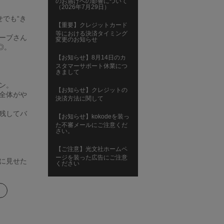
のお届けへの影響について
（2026年7月29日）
でも“き
【重要】クレジットカード
等における決済タイミング
ーブさん
変更のお知らせ
◎。
【お知らせ】8月14日のカ
スタマーサポート休業につ
きまして
ン。
【お知らせ】クレジットの
全体がや
決済方法に関して
残してバ
【お知らせ】kokodeを装っ
た不審メールにご注意くだ
さい。
【ご注意】光文社ホームペ
ージを装った広告にご注意
に見せた
ください