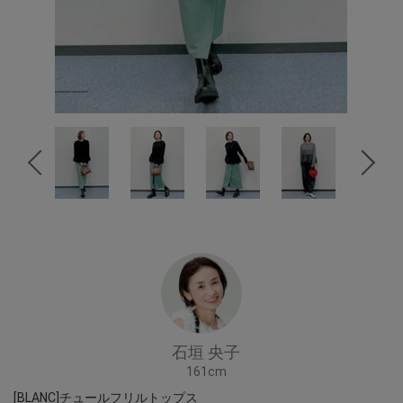
石垣 央子
161cm
[BLANC]チュールフリルトップス