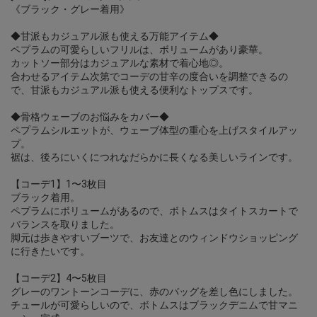
《ブラック・グレー着用》
◆甘派もカジュアル派も使える万能アイテム◆
ペプラムの可愛らしいフリルは、ボリュームがあり豪華。
カットソー部分はカジュアルな素材で着心地◎。
合わせるアイテム次第でコーデの甘辛の度合いを調整できるの
で、甘派もカジュアル派も使える便利なトップスです。
◆骨格ウェーブのお悩みをカバー◆
ペプラムシルエットが、ウェーブ体型の重心を上げスタイルアッ
プ。
裾は、後ろにいくにつれなだらかに長くなる美しいラインです。
【コーデ1】1〜3枚目
ブラック着用。
ペプラムにボリュームがあるので、ボトムスはタイトスカートで
バランスを取りました。
脚元は歩きやすいブーツで、お友達とのウィンドウショッピング
に行きたいです。
【コーデ2】4〜5枚目
グレーのワントーンコーデに、赤のバッグを差し色にしました。
チュールが可愛らしいので、ボトムスはブラックデニムで甘マニ