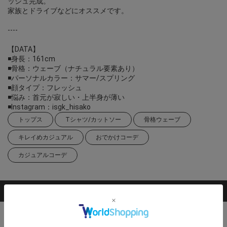
ッシュ完成。
家族とドライブなどにオススメです。
----
【DATA】
◾️身長：161cm
◾️骨格：ウェーブ（ナチュラル要素あり）
◾️パーソナルカラー：サマー/スプリング
◾️顔タイプ：フレッシュ
◾️悩み：首元が寂しい・上半身が薄い
◾️Instagram：isgk_hisako
トップス
Tシャツ/カットソー
骨格ウェーブ
キレイめカジュアル
おでかけコーデ
カジュアルコーデ
掲載アイテム