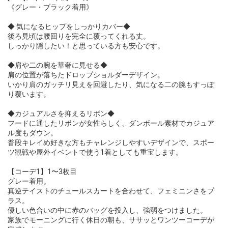
《グレー・ブラック着用》
◆ 気になるヒップをしっかりカバー◆
後ろ見頃は腰回りを完全に覆ってくれる丈。
しっかり隠したい！と思っている方も安心です。
◆肩や二の腕を華奢に見せる◆
肩の位置が落ちたドロップショルダーデザイン。
いかり肩のガッチリ見えを回避したり、気になる二の腕もすっぽ
り覆います。
◆カジュアルさを抑えるリボン◆
フードに通したリボンが女性らしく、ダンボール素材でカジュア
ル度もダウン。
普段キレイめ好きな方もチャレンジしやすいデザインで、スポー
ツ観戦や屋外イベントで使う1着としても重宝します。
【コーデ1】1〜3枚目
グレー着用。
真逆テイストのチュールスカートを合わせて、フェミニンさをプ
ラス。
優しい色合いの中に赤のバッグを投入し、強弱をつけました。
家族でモーニングに行く休日の朝も、ササッとワンツーコーデが