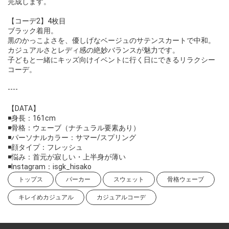
完成します。
【コーデ2】4枚目
ブラック着用。
黒のかっこよさを、優しげなベージュのサテンスカートで中和。
カジュアルさとレディ感の絶妙バランスが魅力です。
子どもと一緒にキッズ向けイベントに行く日にできるリラクシー
コーデ。
----
【DATA】
◾️身長：161cm
◾️骨格：ウェーブ（ナチュラル要素あり）
◾️パーソナルカラー：サマー/スプリング
◾️顔タイプ：フレッシュ
◾️悩み：首元が寂しい・上半身が薄い
◾️Instagram：isgk_hisako
トップス
パーカー
スウェット
骨格ウェーブ
キレイめカジュアル
カジュアルコーデ