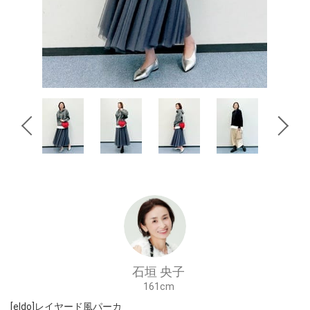
石垣 央子
161cm
[eldo]レイヤード風パーカ