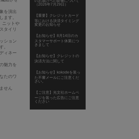
のお届けへの影響について
（2026年7月29日）
象を演出
【重要】クレジットカード
します。
等における決済タイミング
、ニットや
変更のお知らせ
スタイリ
【お知らせ】8月14日のカ
ッション
スタマーサポート休業につ
きまして
す。
ディネー
【お知らせ】クレジットの
決済方法に関して
の魅力を
【お知らせ】kokodeを装っ
なたのワ
た不審メールにご注意くだ
さい。
ません
【ご注意】光文社ホームペ
ージを装った広告にご注意
ください