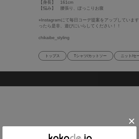
【身長】 161cm
【悩み】 腰張り、ぽっこりお腹
⭐︎Instagramにて毎日コーデ提案をアップしていま
ったら是非、遊びにいらしてください！！
chikaibe_styling
トップス
Tシャツ/カットソー
ニット/セ