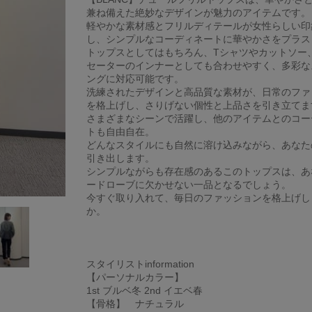
兼ね備えた絶妙なデザインが魅力のアイテムです。
軽やかな素材感とフリルディテールが女性らしい印
し、シンプルなコーディネートに華やかさをプラス
トップスとしてはもちろん、Tシャツやカットソー
セーターのインナーとしても合わせやすく、多彩な
ングに対応可能です。
洗練されたデザインと高品質な素材が、日常のファ
を格上げし、さりげない個性と上品さを引き立てま
さまざまなシーンで活躍し、他のアイテムとのコー
トも自由自在。
どんなスタイルにも自然に溶け込みながら、あなた
引き出します。
シンプルながらも存在感のあるこのトップスは、あ
ードローブに欠かせない一品となるでしょう。
今すぐ取り入れて、毎日のファッションを格上げし
か。
スタイリストinformation
【パーソナルカラー】
1st ブルベ冬 2nd イエベ春
【骨格】 ナチュラル