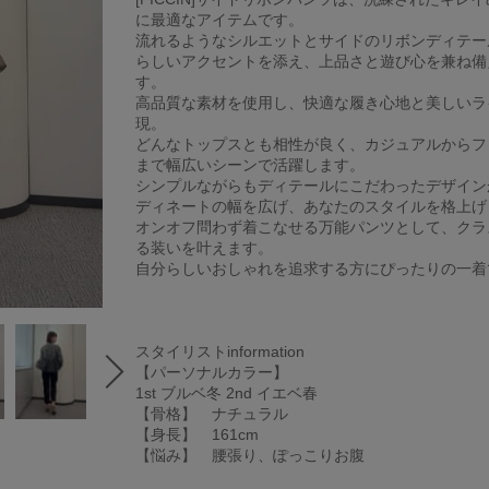
に最適なアイテムです。
流れるようなシルエットとサイドのリボンディテー
らしいアクセントを添え、上品さと遊び心を兼ね備
す。
高品質な素材を使用し、快適な履き心地と美しいラ
現。
どんなトップスとも相性が良く、カジュアルからフ
まで幅広いシーンで活躍します。
シンプルながらもディテールにこだわったデザイン
ディネートの幅を広げ、あなたのスタイルを格上げ
オンオフ問わず着こなせる万能パンツとして、クラ
る装いを叶えます。
自分らしいおしゃれを追求する方にぴったりの一着
スタイリストinformation
【パーソナルカラー】
1st ブルベ冬 2nd イエベ春
【骨格】 ナチュラル
【身長】 161cm
【悩み】 腰張り、ぽっこりお腹