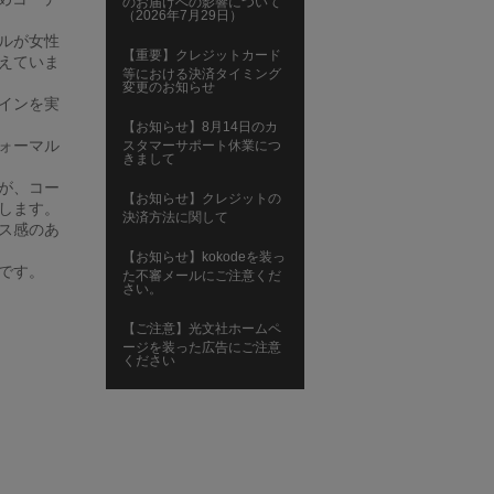
のお届けへの影響について
（2026年7月29日）
ルが女性
【重要】クレジットカード
えていま
等における決済タイミング
変更のお知らせ
インを実
【お知らせ】8月14日のカ
ォーマル
スタマーサポート休業につ
きまして
が、コー
【お知らせ】クレジットの
します。
決済方法に関して
ス感のあ
【お知らせ】kokodeを装っ
です。
た不審メールにご注意くだ
さい。
【ご注意】光文社ホームペ
ージを装った広告にご注意
ください