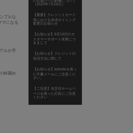
のお届けへの影響について
（2026年7月29日）
【重要】クレジットカード
ンプルな
等における決済タイミング
サマになる
変更のお知らせ
【お知らせ】8月14日のカ
スタマーサポート休業につ
きまして
アルが手
【お知らせ】クレジットの
決済方法に関して
【お知らせ】kokodeを装っ
の綺麗め
た不審メールにご注意くだ
さい。
【ご注意】光文社ホームペ
ージを装った広告にご注意
ください