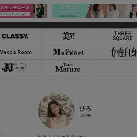
ひろ
163cm
[eldo]レイヤード風パーカ