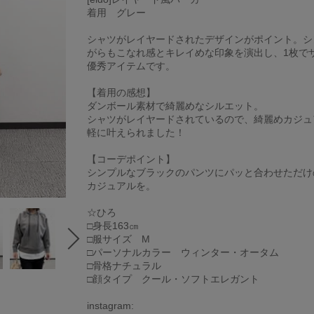
着用 グレー
シャツがレイヤードされたデザインがポイント。シ
がらもこなれ感とキレイめな印象を演出し、1枚で
優秀アイテムです。
【着用の感想】
ダンボール素材で綺麗めなシルエット。
シャツがレイヤードされているので、綺麗めカジュ
軽に叶えられました！
【コーデポイント】
シンプルなブラックのパンツにパッと合わせただけ
カジュアルを。
☆ひろ
□身長163㎝
□服サイズ M
□パーソナルカラー ウィンター・オータム
□骨格ナチュラル
□顔タイプ クール・ソフトエレガント
instagram: