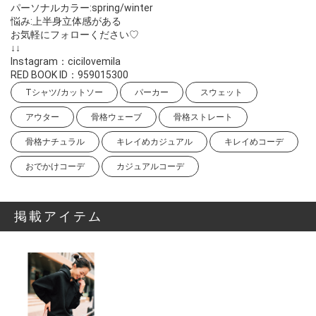
パーソナルカラー:spring/winter
悩み:上半身立体感がある
お気軽にフォローください♡
↓↓
Instagram：cicilovemila
RED BOOK ID：959015300
Tシャツ/カットソー
パーカー
スウェット
アウター
骨格ウェーブ
骨格ストレート
骨格ナチュラル
キレイめカジュアル
キレイめコーデ
おでかけコーデ
カジュアルコーデ
掲載アイテム