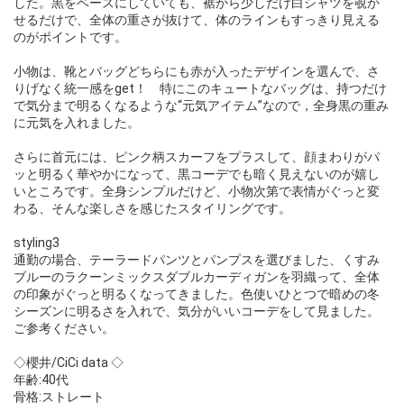
した。黒をベースにしていても、裾から少しだけ白シャツを覗か
せるだけで、全体の重さが抜けて、体のラインもすっきり見える
のがポイントです。
小物は、靴とバッグどちらにも赤が入ったデザインを選んで、さ
りげなく統一感をget！ 特にこのキュートなバッグは、持つだけ
で気分まで明るくなるような“元気アイテム”なので，全身黒の重み
に元気を入れました。
さらに首元には、ピンク柄スカーフをプラスして、顔まわりがパ
ッと明るく華やかになって、黒コーデでも暗く見えないのが嬉し
いところです。全身シンプルだけど、小物次第で表情がぐっと変
わる、そんな楽しさを感じたスタイリングです。
styling3
通勤の場合、テーラードパンツとパンプスを選びました、くすみ
ブルーのラクーンミックスダブルカーディガンを羽織って、全体
の印象がぐっと明るくなってきました。色使いひとつで暗めの冬
シーズンに明るさを入れで、気分がいいコーデをして見ました。
ご参考ください。
◇櫻井/CiCi data ◇
年齢:40代
骨格:ストレート