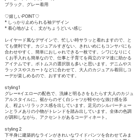
ブラック、グレー着用
♡嬉しいPOINT♡
* しっかり止められる袖デザイン
* 着心地がよく、丈がちょうどいい感じ
レイヤード風なデザインで、忙しい時サラッと着れますので、と
ても便利です。カジュアルすぎない、きれいめにもコンサバにも
合わせやすく、簡単におしゃれできる一枚です。シワになりにく
くお手入れも簡単なので、仕事と子育てを両立のママ達に助かる
アイテムです。ボトムスの選択肢も多いと思います。デニムやス
ラックスやスカートなどに合わせて、大人のカジュアル着回しコ
ーデが楽しめるので、おすすめです。
styling1
グレー×イエローの配色で、洗練と明るさをもたらす大人のカジュ
アルスタイルに。裾からのぞく白シャツが軽やかな抜け感を添
え、程よいリラックス感を出しています。足元のシルバーチェー
ンとラメありの小物がトレンドを踏み出しています。全体の色調
が調和しながら、アクセントがあるコーディネート。
styling 2
下半身に建築的なラインがきれいなワイドパンツを合わせてみま