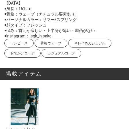
【DATA】
◾️身長：161cm
◾️骨格：ウェーブ（ナチュラル要素あり）
◾️パーソナルカラー：サマー/スプリング
◾️顔タイプ：フレッシュ
◾️悩み：首元が寂しい・上半身が薄い・凹凸がない
◾️Instagram：isgk_hisako
ワンピース
骨格ウェーブ
キレイめカジュアル
おでかけコーデ
カジュアルコーデ
掲載アイテム