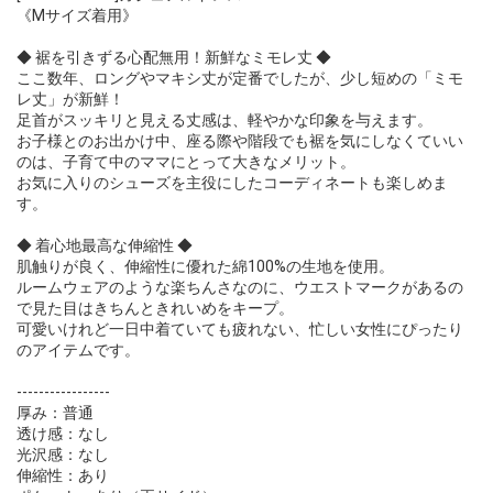
《Mサイズ着用》
◆ 裾を引きずる心配無用！新鮮なミモレ丈 ◆
ここ数年、ロングやマキシ丈が定番でしたが、少し短めの「ミモ
レ丈」が新鮮！
足首がスッキリと見える丈感は、軽やかな印象を与えます。
お子様とのお出かけ中、座る際や階段でも裾を気にしなくていい
のは、子育て中のママにとって大きなメリット。
お気に入りのシューズを主役にしたコーディネートも楽しめま
す。
◆ 着心地最高な伸縮性 ◆
肌触りが良く、伸縮性に優れた綿100%の生地を使用。
ルームウェアのような楽ちんさなのに、ウエストマークがあるの
で見た目はきちんときれいめをキープ。
可愛いけれど一日中着ていても疲れない、忙しい女性にぴったり
のアイテムです。
-----------------
厚み：普通
透け感：なし
光沢感：なし
伸縮性：あり