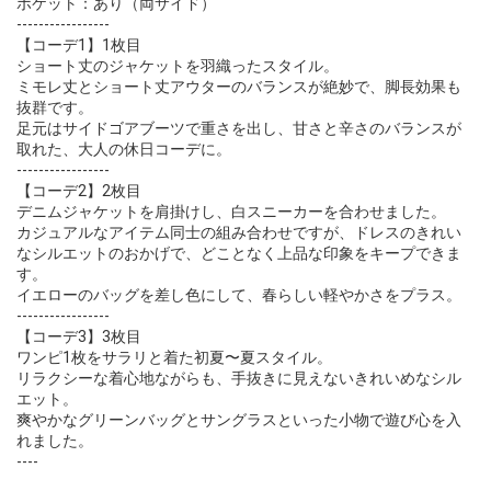
ポケット：あり（両サイド）
-----------------
【コーデ1】1枚目
ショート丈のジャケットを羽織ったスタイル。
ミモレ丈とショート丈アウターのバランスが絶妙で、脚長効果も
抜群です。
足元はサイドゴアブーツで重さを出し、甘さと辛さのバランスが
取れた、大人の休日コーデに。
-----------------
【コーデ2】2枚目
デニムジャケットを肩掛けし、白スニーカーを合わせました。
カジュアルなアイテム同士の組み合わせですが、ドレスのきれい
なシルエットのおかげで、どことなく上品な印象をキープできま
す。
イエローのバッグを差し色にして、春らしい軽やかさをプラス。
-----------------
【コーデ3】3枚目
ワンピ1枚をサラリと着た初夏〜夏スタイル。
リラクシーな着心地ながらも、手抜きに見えないきれいめなシル
エット。
爽やかなグリーンバッグとサングラスといった小物で遊び心を入
れました。
----