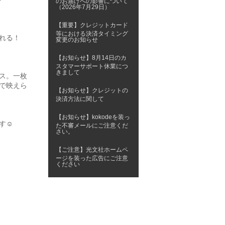
のお届けへの影響について
（2026年7月29日）
【重要】クレジットカード
等における決済タイミング
れる！
変更のお知らせ
【お知らせ】8月14日のカ
スタマーサポート休業につ
きまして
ス。一枚
で映えら
【お知らせ】クレジットの
決済方法に関して
【お知らせ】kokodeを装っ
☺︎
た不審メールにご注意くだ
さい。
【ご注意】光文社ホームペ
ージを装った広告にご注意
ください