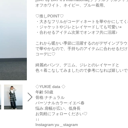
オフホワイト、ネイビー、ブルー着用。
♡推しPOINT♡
・大きなフリルがコーディネートを華やかにしてく
・ジャケットやジレとレイヤードしても可愛い⭐︎
・合わせるアイテム次第でオンオフ共に活躍♪
これから暖かい季節に活躍するのがデザインブラウ
で華やかなので、手持ちのアイテムに合わせるだけ
コーデに♡
綺麗めパンツ、デニム、ジレとのレイヤードと
色々着こなしてみましたので参考になれば嬉しいです
◇YUKIE data ◇
年齢:50歳
骨格:ナチュラル
パーソナルカラー:イエベ春
悩み:肩幅が広い、低身長
お気軽にフォローください♡
↓↓
Instagram:yu＿stagram