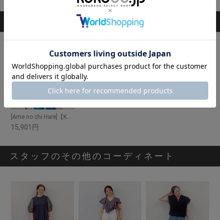
掲載アイテム
[Ame no chi Hare]【Keep clean】ハートフリルペプラムプルオーバー
15,901円
スタッフのその他のコーディネート