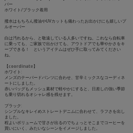
バー
ホワイト/ブラック着用
撥水はもちろん撥油やUVカットも備わったお出かけにも嬉しいプ
ルオーバー
白は汚れるから、と敬遠している人多いですね。これなら自転車
に乗っても、ご家族で出かけても、アウトドアでも華やかさをキ
ープできる！ というアイテムはぜひ手に取ってみてください
ね。
【𝕔𝕠𝕠𝕣𝕕𝕚𝕟𝕒𝕥𝕖】
ホワイト:
メンズのテーパードパンツに合わせ、甘辛ミックスなコーディネ
ートにしました。
赤いバッグもメッシュ素材で軽やかにすると、日差しの強い季節
も乗り切れるオシャレ感を残せます。
ブラック:
シンプルなキレイめストレートデニムに合わせて、ラフさを出し
ました。
程よいボリュームで甘さが出るのでちょっとそこまでコーヒーを
買いにいく、みたいなシーンをイメージしました。