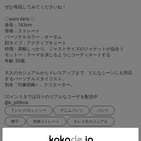
ぜひ再現してみてくださいね！
◇yumi data ◇
身長：163cm
骨格：ストレート
パーソナルカラー：オータム
顔タイプ：アクティブキュート
特徴：肩幅しっかり、ジャストサイズのジャケットが似合う
モットー：テーマを演じるようにコーディネートする
年齢: 50歳
大人のカジュアルからドレスアップまで、どんなシーンにも対応
するパーソナルスタイリスト。
別名「印象戦略✨」クリエーター。
❁⃘インスタでは日々のリアルなコーデを配信中
@h_p09ma
Tシャツ/カットソー
デニムパンツ
パンツ
帽子
骨格ストレート
キレイめカジュアル
カジュアルコーデ