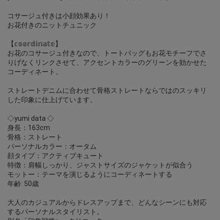
コサージュ付きは小顔効果あり！
お花付きのニットチュニック
【𝕔𝕠𝕠𝕣𝕕𝕚𝕟𝕒𝕥𝕖】
お花のコサージュ付きなので、トートバッグもお花モチーフでさ
りげなくリンクさせて、アクセントカラーのグリーンを効かせた
コーディネート。
ストレートデニムに合わせて骨格ストレートならではのスッキリ
した印象に仕上げています。
◇yumi data ◇
身長：163cm
骨格：ストレート
パーソナルカラー：オータム
顔タイプ：アクティブキュート
特徴：肩幅しっかり、ジャストサイズのジャケットが似合う
モットー：テーマを演じるようにコーディネートする
年齢: 50歳
大人のカジュアルからドレスアップまで、どんなシーンにも対応
するパーソナルスタイリスト。