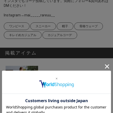
インスタでもコーデ投稿しています。気軽にフォロー&質問あれば
DMください！
Instagram→mai_____rareuu__
ワンピース
スニーカー
帽子
骨格ウェーブ
キレイめカジュアル
カジュアルコーデ
掲載アイテム
[SECRET TROPHY]フリルスリーブワンピース
20,900円