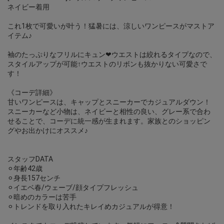
ネイビー着用
これ1枚で可愛いが叶う！猛暑には、涼しいワンピースがマストア
イテム♪
袖のたっぷりなフリルにキュン❤︎ウエストは絞れるタイプなので、
スタイルアップが可能↑ウエストのリボンも抜かりない可愛さで
す！
《コーデ詳細》
甘いワンピースは、キャップとスニーカーでカジュアルダウン！
スニーカーなど小物は、ネイビーと相性の良い、グレー系で合わ
せることで、コーデに統一感が生まれます。家族とのショッピン
グやお出かけにオススメ♪
スタッフDATA
⚪︎年齢42歳
⚪︎身長157センチ
⚪︎イエベ春/ウェーブ/顔タイプフレッシュ
⚪︎暗めのカラーは苦手
⚪︎トレンドを取り入れたキレイめカジュアルが得意！