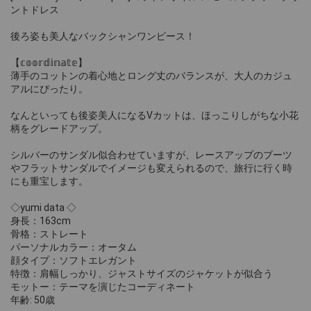
ントドレス
後ろ姿も美人なバックシャンワンピース！
【𝕔𝕠𝕠𝕣𝕕𝕚𝕟𝕒𝕥𝕖】
薄手のコットンの着心地とロング丈のバランスが、大人のカジュ
アルにぴったり。
なんといっても後姿美人になるVカットは、ほっこりしがちな小花
柄をグレードアップ。
シルバーのサンダル似合わせていますが、レースアップのブーツ
やフラットサンダルでイメージも変えられるので、旅行に行く時
にも重宝します。
◇yumi data ◇
身長：163cm
骨格：ストレート
パーソナルカラー：オータム
顔タイプ：ソフトエレガント
特徴：肩幅しっかり、ジャストサイズのジャケットが似合う
モットー：テーマを演じたコーディネート
年齢: 50歳