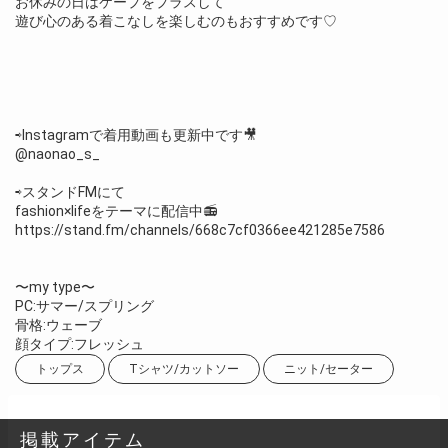
お休みの日はケープをプラスして
遊び心のある着こなしを楽しむのもおすすめです♡
⇨Instagramで着用動画も更新中です🎥
@naonao_s_
⇨スタンドFMにて
fashion×lifeをテーマに配信中📻
https://stand.fm/channels/668c7cf0366ee421285e7586
〜my type〜
PC:サマー/スプリング
骨格:ウェーブ
顔タイプ:フレッシュ
トップス
Tシャツ/カットソー
ニット/セーター
掲載アイテム