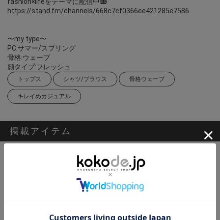
fashion×lifeをテーマに配信中📻
https://stand.fm/channels/668c7cf0366ee421285e7586
〜my type〜
PC:サマー/スプリング
骨格:ウェーブ
顔タイプ:フレッシュ
トップス
シャツ/ブラウス
骨格ウェーブ
キレイめカジュアル
掲載アイテム