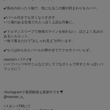
✔️長めのゆったり袖で、気になる二の腕や肘まわりをカバー。
✔️パール付きでも甘くなりすぎず、
ハリ感のある生地で大人っぽく上品な印象に。
✔️ドルマンスリーブで身体のラインを拾わない、ほどよく丸みの
あるシルエット。
一枚で着るだけで“おしゃれ見え”が叶います。
✔️ちりばめられたパールの華やぎでアクセサリーいらず。
naomiの＋1テク❣️
ハーフパンツやデニムなど少しラフなボトムで外すと今っぽいバ
ランスに♡
⇨Instagramで着用動画も更新中です🎥
@naonao_s_
⇨スタンドFMにて