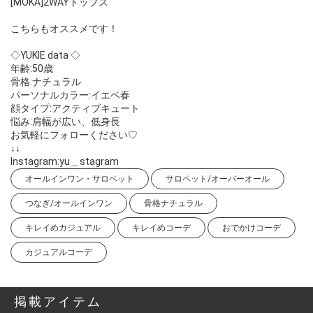
[MOKA]2WAYトップス
こちらもオススメです！
◇YUKIE data ◇
年齢:50歳
骨格:ナチュラル
パーソナルカラー:イエベ春
顔タイプ:アクティブキュート
悩み:肩幅が広い、低身長
お気軽にフォローください♡
↓↓
Instagram:yu＿stagram
オールインワン・サロペット
サロペット/オーバーオール
つなぎ/オールインワン
骨格ナチュラル
キレイめカジュアル
キレイめコーデ
おでかけコーデ
カジュアルコーデ
掲載アイテム