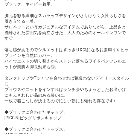
ブラック、ネイビー着用。
胸元を彩る繊細なスカラップデザインがさりげなく女性らしさを
引き立てる一着。
サロペットというカジュアルなアイテムでありながら、上品さと
洗練された雰囲気を両立させた、大人のためのオールインワンで
す♡
落ち感があるのでシルエットはすっきり&気になるお腹周りやヒッ
プラインを自然にカバー。
ハイウエストの切り替えからストンと落ちるワイドパンツシルエ
ットが美脚＆脚長効果も◎。
タンクトップやTシャツを合わせれば気負わないデイリースタイル
に
ブラウスやニットをインすればランチ会やちょっとしたお出かけ
にもふさわしい品のある装いに。
一枚で着こなしが決まるので忙しい朝にも頼れる存在です♪
◆ブラックに合わせたキャップ↓
[PICCIN]ビッグリボンキャップ
◆ブラックに合わせたトップス↓