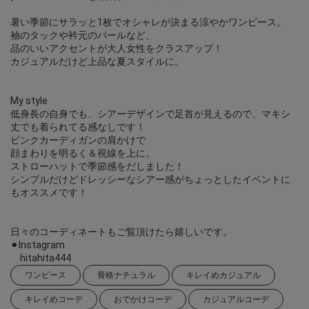
暑い季節にサラッと1枚でオシャレが決まる涼やかワンピース。
袖のタックや衿元のパールなど、
品のいいアクセントが大人女性をクラスアップ！
カジュアルだけど上品な夏スタイルに。
My style
低身長の自身でも、シアーデザインで足首が見えるので、マキシ
丈でも着られてる感なしです！
ピンクカーディガンの肩かけで
顔まわりを明るく＆視線を上に。
ストローハットで季節感をだしました！
シンプルだけどドレッシーなシアー感がちょっとしたイベントに
もオススメです！
日々のコーディネートもご覧頂けたら嬉しいです。
⚫︎Instagram
hitahita444
ワンピース
骨格ナチュラル
キレイめカジュアル
キレイめコーデ
おでかけコーデ
カジュアルコーデ