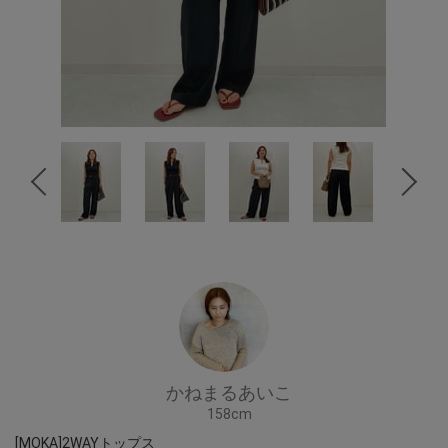
かねまるあいこ
158cm
[MOKA]2WAYトップス