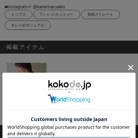
■Instagram☞ @kanemaruaiko
トップス
Tシャツ/カットソー
骨格ストレート
キレイめカジュアル
掲載アイテム
[MOKA]2WAYトップス
4,950円
スタッフのその他のコーディネート