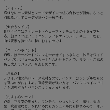
【アイテム】
繊細なレース素材とフードデザインの組み合わせが新鮮。さっと
羽織るだけでコーデが華やぐ一枚です。
【似合うタイプ】
骨格タイプはストレート・ウェーブ・ナチュラルの全タイプ対
応。顔タイプはフェミニン、ソフトエレガント、キュートなど、
曲線要素を持つ方に特におすすめです。
【コーデのポイント】
通勤にはテーパードパンツを合わせてすっきりと。休日はワイド
パンツやボリュームスカートと合わせることで、リラックス感の
ある大人カジュアルを楽しめます。
【注意点】
デザイン性の高いレース素材なので、インナーはシンプルなもの
を選ぶのがおすすめ。直線要素が強い方は、パンツスタイルで甘
さを調整するとバランスよくまとまります。
【おすすめシーン】
通勤、ママ友の集まり、ランチ会、ショッピング、旅行、美術
館、映画館など。きれいめにもカジュアルにも振れるので、オン