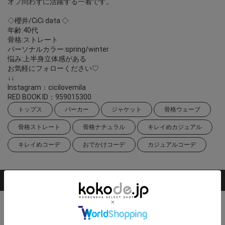
オフ問わずに活躍する一着です。
◇櫻井/CiCi data ◇
年齢:40代
骨格:ストレート
パーソナルカラー:spring/winter
悩み:上半身立体感がある
お気軽にフォローください♡
↓↓
Instagram：cicilovemila
RED BOOK ID：959015300
トップス
パーカー
ジャケット
骨格ウェーブ
骨格ストレート
骨格ナチュラル
キレイめカジュアル
キレイめコーデ
おでかけコーデ
カジュアルコーデ
掲載アイテム