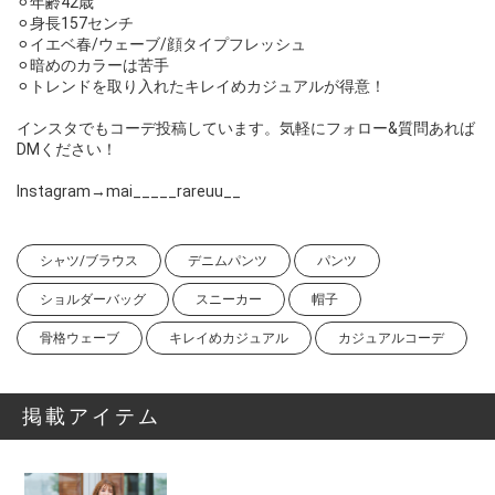
⚪︎年齢42歳
⚪︎身長157センチ
⚪︎イエベ春/ウェーブ/顔タイプフレッシュ
⚪︎暗めのカラーは苦手
⚪︎トレンドを取り入れたキレイめカジュアルが得意！
インスタでもコーデ投稿しています。気軽にフォロー&質問あれば
DMください！
Instagram→mai_____rareuu__
シャツ/ブラウス
デニムパンツ
パンツ
ショルダーバッグ
スニーカー
帽子
骨格ウェーブ
キレイめカジュアル
カジュアルコーデ
掲載アイテム