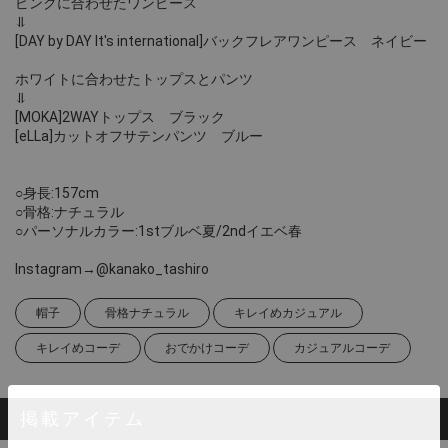
ピンクに合わせたワンピース
⥥
[DAY by DAY It's international]バックフレアワンピース ネイビー
ホワイトに合わせたトップスとパンツ
⥥
[MOKA]2WAYトップス ブラック
[eLLa]カットオフサテンパンツ ブルー
○身長:157cm
○骨格:ナチュラル
○パーソナルカラー:1stブルベ夏/2ndイエベ春
Instagram→@kanako_tashiro
帽子
骨格ナチュラル
キレイめカジュアル
キレイめコーデ
おでかけコーデ
カジュアルコーデ
掲載アイテム