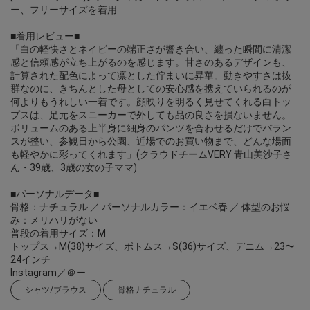
ー、フリーサイズを着用
■着用レビュー■
「白の軽快さとネイビーの端正さが響き合い、纏った瞬間に清潔
感と信頼感が立ち上がるのを感じます。甘さのあるデザインも、
計算された配色によって凛とした佇まいに昇華。動きやすさは抜
群なのに、きちんとした母としての安心感を携えていられるのが
何よりもうれしい一着です。顔映りを明るく見せてくれる白トッ
プスは、足元をスニーカーで外しても品の良さを損ないません。
ボリュームのある上半身に細身のパンツを合わせるだけでバラン
スが整い、参観日から公園、近場でのお買い物まで、どんな場面
も軽やかに彩ってくれます」(クラウドチームVERY 青山美沙子さ
ん・39歳、3歳の女の子ママ)
■パーソナルデータ■
骨格：ナチュラル ／ パーソナルカラー：イエベ春 ／ 体型のお悩
み：メリハリがない
普段の着用サイズ：M
トップス→M(38)サイズ、ボトムス→S(36)サイズ、デニム→23〜
24インチ
Instagram／＠ー
シャツ/ブラウス
骨格ナチュラル