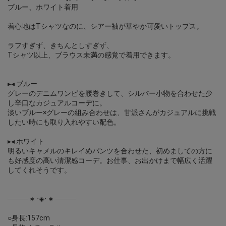
ブルー、ホワイト着用
着心地はTシャツなのに、シアー袖が華やか可愛いトップス。
ラフすぎず、きちんとしすぎず、
Tシャツ以上、ブラウス未満の感覚で着用できます。
▸◂ ブルー
グレーのデニムワンピを腰巻きして、シルバー小物を合わせた少
し辛口なカジュアルコーデに。
淡いブルー×グレーの組み合わせは、甘派さんがカジュアルに挑戦
したい時にも取り入れやすい配色。
▸◂ ホワイト
明るいキャメルのキレイめパンツを合わせた、初めましての方に
も好感度の高い清潔感コーデ。お仕事、お出かけまで幅広く活躍
してくれそうです。
──── ∗ ⋅◈⋅ ∗ ────
○身長:157cm