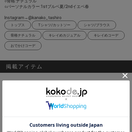
○骨格:ナチュラル
○パーソナルカラー:1stブルベ夏/2ndイエベ春
Instagram→@kanako_tashiro
トップス
Tシャツ/カットソー
シャツ/ブラウス
骨格ナチュラル
キレイめカジュアル
キレイめコーデ
おでかけコーデ
掲載アイテム
[SECRET TROPHY]シアーボーダープルオーバー
14,300円